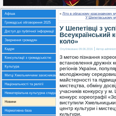
Афіша
«
Літо в обласному краєзнавчому м
У Шепетівському м
Громадські обговорення 2025
У Шепетівці з ус
Доступ до публічної інформації
Всеукраїнський к
коло»
Звернення громадян
|
Кадри
Опубліковано
09.06.2016
Автор
administr
З метою пізнання хорео
Консультації з громадськістю
встановлення дружніх к
Культура
регіонів України, попул
молодіжному середовищ
Митці Хмельниччини захисникам України
майстерності та підвищ
Національності та релігії
мистецтва, обміну досві
учасників конкурсу у м.
Нематеріальна культурна спадщина
конкурс хореографії «З
Новини
виступили Хмельницьки
центр культури і мисте
Нормативна база
культури.