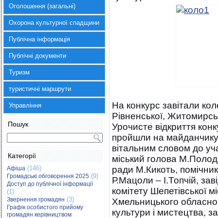
Оголошення (загальні)
Охорона культурної спадщини
Публічна інформація
Публічні документи
Туризм
туристичні маршрути
На конкурс завітали кол
Управління
Рівненської, Житомирсь
Пошук
Урочисте відкриття конк
пройшли на майданчику 
вітальним словом до уч
Категорії
міський голова М.Полодю
(146)
ради М.Кикоть, помічни
Афіша
(9)
Громадські обговорення 2025
Р.Мацоли – І.Топчій, за
Доступ до публічної інформації
комітету Шепетівської м
(1)
(3)
Звернення громадян
Хмельницького обласно
Графік особистого прийому
культури і мистецтва, з
громадян керівництвом