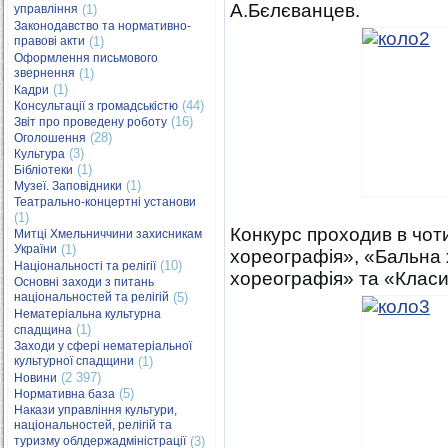
А.Бєлєванцев.
управління
(1)
Законодавство та нормативно-
правові акти
(1)
Оформлення письмового
звернення
(1)
(1)
Кадри
(44)
Консультації з громадськістю
(16)
Звіт про проведену роботу
(28)
Оголошення
(3)
Культура
(1)
Бібліотеки
(1)
Музеї. Заповідники
Театрально-концертні установи
(1)
Конкурс проходив в чот
Митці Хмельниччини захисникам
України
(1)
хореографія», «Бальна
(10)
Національності та релігії
хореографія» та «Класи
Основні заходи з питань
національностей та релігій
(5)
Нематеріальна культурна
(1)
спадщина
Заходи у сфері нематеріальної
культурної спадщини
(1)
(2 397)
Новини
(5)
Нормативна база
Накази управління культури,
національностей, релігій та
туризму облдержадміністрації
(3)