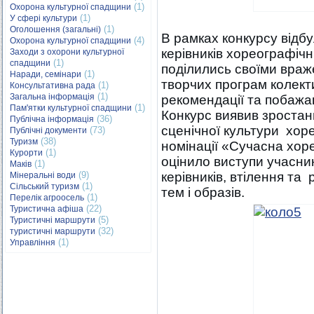
(1)
Охорона культурної спадщини
(1)
У сфері культури
(1)
Оголошення (загальні)
В рамках конкурсу відбу
(4)
Охорона культурної спадщини
керівників хореографічни
Заходи з охорони культурної
(1)
спадщини
поділились своїми враже
(1)
Наради, семінари
творчих програм колекти
(1)
Консультативна рада
(1)
Загальна інформація
рекомендації та побажа
(1)
Пам'ятки культурної спадщини
Конкурс виявив зростан
(36)
Публічна інформація
сценічної культури хор
(73)
Публічні документи
(38)
Туризм
номінації «Сучасна хоре
(1)
Курорти
оцінило виступи учасни
(1)
Маків
(9)
керівників, втілення та
Мінеральні води
(1)
Сільський туризм
тем і образів.
(1)
Перелік агроосель
(22)
Туристична афіша
(5)
Туристичні маршрути
(32)
туристичні маршрути
(1)
Управління