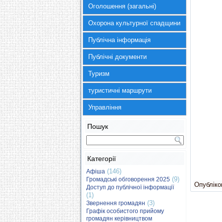
Оголошення (загальні)
Охорона культурної спадщини
Публічна інформація
Публічні документи
Туризм
туристичні маршрути
Управління
Пошук
Категорії
(146)
Афіша
(9)
Громадські обговорення 2025
Опубліков
Доступ до публічної інформації
(1)
(3)
Звернення громадян
Графік особистого прийому
громадян керівництвом