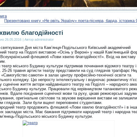
нига
Презентовано книгу «Не рвіть Україну» поета-пісняра, барда, історика
хвилю благодійності
ано
26.05.2016
|
Автор
administrator
 святкування Дня міста Кам’янця-Подільського Київський академічний
ний театр на Подолі виставою «Осінь у Вероні» у нашій Кам’янецькій фо
 Всеукраїнський флешмоб «Лови хвилю благодійності!». Вхід на виставу
им.
 театр міського Будинку культури підтримав починання відомого театру і
. 25-26 травня артисти театру представили на суд глядачів трагіфарс Не
 «Самогубство самоти» в залах центру професійно-технічної освіти та
ального коледжу. Цю непросту інтелектуальну і водночас романтичну п’є
у сценічне життя актори найдавнішого театру на Поділлі – народного ам
іського Будинку культури. Працювали під керівництвом талановитого реж
нків. Вдале поєднання сценічної мови та руху, цікаві режисерські задум
нування, оригінальне світлове та звукове вирішення вистави не залишили
и глядачів. Зали були вщент переповнені студентами.
ародний театр продовжить флешмоб «Лови хвилю благодійності!» і в інш
их закладах міста. Має бажання підтримати народний театр і народна теа
ам’янець-Подільського міського Будинку культури.