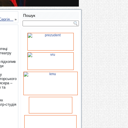
Пошук
 Сергія…
»
ртеці
 театру
 підхопив
ди
су
аторського
исера –
и та
их
тр-студія