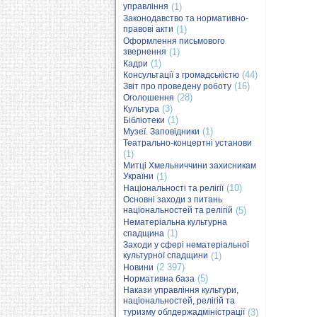
управління
(1)
Законодавство та нормативно-
правові акти
(1)
Оформлення письмового
звернення
(1)
(1)
Кадри
(44)
Консультації з громадськістю
(16)
Звіт про проведену роботу
(28)
Оголошення
(3)
Культура
(1)
Бібліотеки
(1)
Музеї. Заповідники
Театрально-концертні установи
(1)
Митці Хмельниччини захисникам
України
(1)
(10)
Національності та релігії
Основні заходи з питань
національностей та релігій
(5)
Нематеріальна культурна
(1)
спадщина
Заходи у сфері нематеріальної
культурної спадщини
(1)
(2 397)
Новини
(5)
Нормативна база
Накази управління культури,
національностей, релігій та
туризму облдержадміністрації
(3)