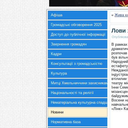
Афіша
«
Жива к
Громадські обговорення 2025
Лови 
Доступ до публічної інформації
Опубліков
Звернення громадян
В рамках
драматич
розпочав
Кадри
був вільн
Народний
Консультації з громадськістю
естафету
Нежданої
Культура
індустрі
втілилии 
Митці Хмельниччини захисникам України
театру м
Інни Семе
мізансце
Національності та релігії
байдужим
Восени н
Нематеріальна культурна спадщина
навчальн
«Лінк» К
Новини
Нормативна база