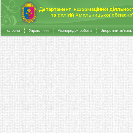
Головна
Управління
Розпорядок роботи
Зворотній зв’язок