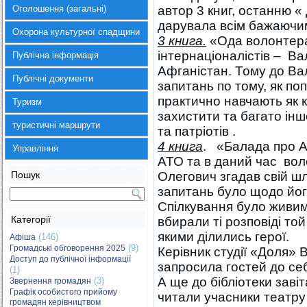
Оголошення (загальні)
автор 3 книг, останню «
дарувала всім бажаючи
Охорона культурної спадщини
3 книга.
«Ода волонтерам
інтернаціоналістів – В
Публічна інформація
Афганістан. Тому до Ва
Публічні документи
запитань по тому, як по
практично навчають як к
Туризм
захистити та багато інш
туристичні маршрути
та патріотів .
4 книга
. «Балада про А
Управління
АТО та в даний час во
Пошук
Олегович згадав свій ш
запитань було щодо його
Спілкування було живим
Категорії
вбирали ті розповіді то
якими ділились герої.
(146)
Афіша
(9)
Громадські обговорення 2025
Керівник студії «Доля» В
Доступ до публічної інформації
запросила гостей до себ
(1)
А ще до бібліотеки завіт
(3)
Звернення громадян
Графік особистого прийому
читали учасники театру
громадян керівництвом