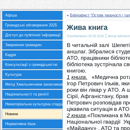
Афіша
«
Бібліофест “Острів творчості і тал
Громадські обговорення 2025
Жива книга
Доступ до публічної інформації
|
Опубліковано
26.05.2016
Автор
administr
В читальній залі Шепеті
Звернення громадян
аншлаг. Зібралися студ
Кадри
АТО, працівники бібліоте
бібліотека зустрічала 
Консультації з громадськістю
книгою.
Культура
1
книга.
«Медична рота
Ігор Петрович Ільків, як
Митці Хмельниччини захисникам України
роки він лікар у АТО. А щ
Національності та релігії
Сірії, Афганістану, брав
Петрович розповідав пр
Нематеріальна культурна спадщина
цікавила ситуація в АТО
Новини
2 книга
.«Покликана в М
Національної гвардії Укр
Нормативна база
«Майдану» , АТО та прое