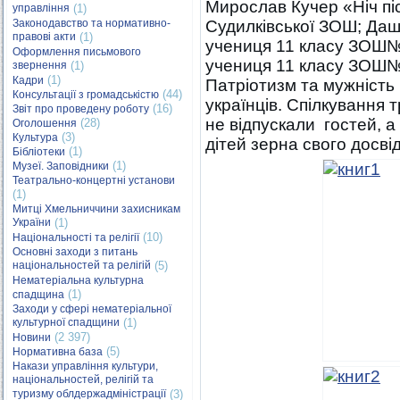
Мирослав Кучер «Ніч пі
управління
(1)
Законодавство та нормативно-
Судилківської ЗОШ; Да
правові акти
(1)
учениця 11 класу ЗОШ№
Оформлення письмового
учениця 11 класу ЗОШ
звернення
(1)
(1)
Кадри
Патріотизм та мужність
(44)
Консультації з громадськістю
українців. Спілкування 
(16)
Звіт про проведену роботу
не відпускали гостей, а
(28)
Оголошення
(3)
Культура
дітей зерна свого досвід
(1)
Бібліотеки
(1)
Музеї. Заповідники
Театрально-концертні установи
(1)
Митці Хмельниччини захисникам
України
(1)
(10)
Національності та релігії
Основні заходи з питань
національностей та релігій
(5)
Нематеріальна культурна
(1)
спадщина
Заходи у сфері нематеріальної
культурної спадщини
(1)
(2 397)
Новини
(5)
Нормативна база
Накази управління культури,
національностей, релігій та
туризму облдержадміністрації
(3)