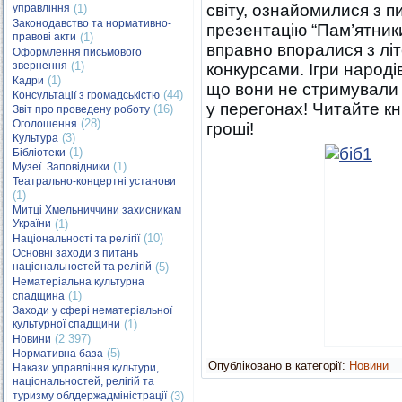
світу, ознайомилися з 
управління
(1)
Законодавство та нормативно-
презентацію “Пам’ятники
правові акти
(1)
вправно впоралися з лі
Оформлення письмового
звернення
(1)
конкурсами. Ігри народі
(1)
Кадри
що вони не стримували 
(44)
Консультації з громадськістю
у перегонах! Читайте кн
(16)
Звіт про проведену роботу
(28)
Оголошення
гроші!
(3)
Культура
(1)
Бібліотеки
(1)
Музеї. Заповідники
Театрально-концертні установи
(1)
Митці Хмельниччини захисникам
України
(1)
(10)
Національності та релігії
Основні заходи з питань
національностей та релігій
(5)
Нематеріальна культурна
(1)
спадщина
Заходи у сфері нематеріальної
культурної спадщини
(1)
(2 397)
Новини
(5)
Нормативна база
Опубліковано в категорії:
Новини
Накази управління культури,
національностей, релігій та
туризму облдержадміністрації
(3)