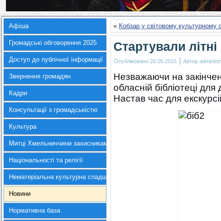
Афіша
«
Кобзар у світовому культурному 
Громадські обговорення 2025
Стартували літні
Доступ до публічної інформації
|
Опубліковано
26.05.2016
Автор
administr
Незважаючи на закінчен
Звернення громадян
обласній бібліотеці для 
Кадри
Настав час для екскурсій
Консультації з громадськістю
Культура
Митці Хмельниччини захисникам України
Національності та релігії
Нематеріальна культурна спадщина
Новини
Нормативна база