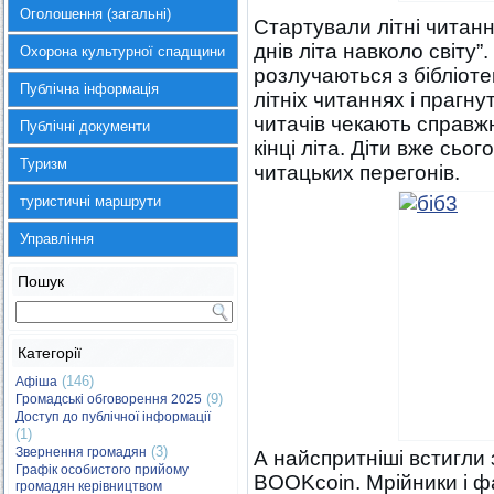
Оголошення (загальні)
Стартували літні читанн
днів літа навколо світу
Охорона культурної спадщини
розлучаються з бібліоте
Публічна інформація
літніх читаннях і прагну
читачів чекають справжн
Публічні документи
кінці літа. Діти вже сь
Туризм
читацьких перегонів.
туристичні маршрути
Управління
Пошук
Категорії
(146)
Афіша
(9)
Громадські обговорення 2025
Доступ до публічної інформації
(1)
(3)
Звернення громадян
А найспритніші встигли 
Графік особистого прийому
BOOKcoin. Мрійники і ф
громадян керівництвом