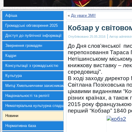
Афіша
«
До уваги ЗМІ!
Громадські обговорення 2025
Кобзар у світов
Доступ до публічної інформації
|
Опубліковано
25.05.2016
Автор
administr
До Дня слов’янської пис
Звернення громадян
перепоховання Тараса 
Кадри
Нетішинському міському
книжкову виставку – лек
Консультації з громадськістю
середовищі”.
Культура
В ході заходу директор
Світлана Позіховська п
Митці Хмельниччини захисникам України
цікавими виданнями “Кобз
Національності та релігії
різних країнах, а також
2015 року французькою 
Нематеріальна культурна спадщина
перший “Кобзар” 1840 р
Новини
Нормативна база