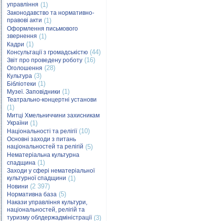
управління
(1)
Законодавство та нормативно-
правові акти
(1)
Оформлення письмового
звернення
(1)
(1)
Кадри
(44)
Консультації з громадськістю
(16)
Звіт про проведену роботу
(28)
Оголошення
(3)
Культура
(1)
Бібліотеки
(1)
Музеї. Заповідники
Театрально-концертні установи
(1)
Митці Хмельниччини захисникам
України
(1)
(10)
Національності та релігії
Основні заходи з питань
національностей та релігій
(5)
Нематеріальна культурна
(1)
спадщина
Заходи у сфері нематеріальної
культурної спадщини
(1)
(2 397)
Новини
(5)
Нормативна база
Накази управління культури,
національностей, релігій та
туризму облдержадміністрації
(3)