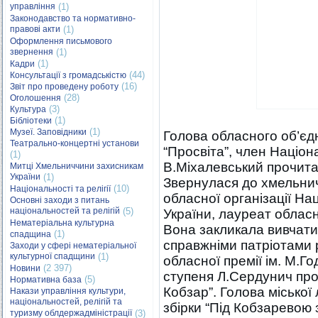
управління
(1)
Законодавство та нормативно-
правові акти
(1)
Оформлення письмового
звернення
(1)
(1)
Кадри
(44)
Консультації з громадськістю
(16)
Звіт про проведену роботу
(28)
Оголошення
(3)
Культура
(1)
Бібліотеки
(1)
Музеї. Заповідники
Голова обласного об’єд
Театрально-концертні установи
“Просвіта”, член Націон
(1)
В.Міхалевський прочита
Митці Хмельниччини захисникам
України
(1)
Звернулася до хмельнич
(10)
Національності та релігії
обласної організації На
Основні заходи з питань
національностей та релігій
(5)
України, лауреат обласн
Нематеріальна культурна
Вона закликала вивчати
(1)
спадщина
справжніми патріотами р
Заходи у сфері нематеріальної
культурної спадщини
(1)
обласної премії ім. М.Го
(2 397)
Новини
ступеня Л.Сердунич пр
(5)
Нормативна база
Кобзар”. Голова міської 
Накази управління культури,
національностей, релігій та
збірки “Під Кобзаревою
туризму облдержадміністрації
(3)