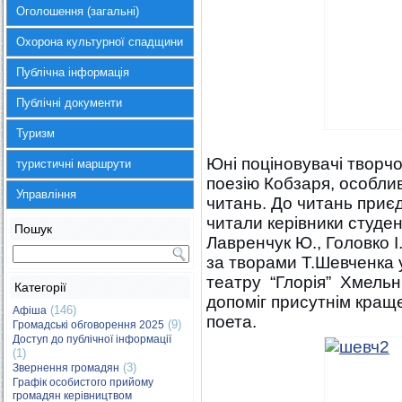
Оголошення (загальні)
Охорона культурної спадщини
Публічна інформація
Публічні документи
Туризм
Юні поціновувачі творч
туристичні маршрути
поезію Кобзаря, особл
Управління
читань. До читань приєд
читали керівники студен
Пошук
Лавренчук Ю., Головко І
за творами Т.Шевченка у
театру “Глорія” Хмельн
Категорії
допоміг присутнім краще
(146)
Афіша
поета.
(9)
Громадські обговорення 2025
Доступ до публічної інформації
(1)
(3)
Звернення громадян
Графік особистого прийому
громадян керівництвом