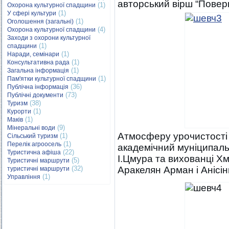
авторський вірш “Повер
(1)
Охорона культурної спадщини
(1)
У сфері культури
(1)
Оголошення (загальні)
(4)
Охорона культурної спадщини
Заходи з охорони культурної
(1)
спадщини
(1)
Наради, семінари
(1)
Консультативна рада
(1)
Загальна інформація
(1)
Пам'ятки культурної спадщини
(36)
Публічна інформація
(73)
Публічні документи
(38)
Туризм
(1)
Курорти
(1)
Маків
(9)
Мінеральні води
Атмосферу урочистості
(1)
Сільський туризм
(1)
Перелік агроосель
академічний муніципаль
(22)
Туристична афіша
І.Цмура та вихованці Х
(5)
Туристичні маршрути
(32)
Аракелян Арман і Анісі
туристичні маршрути
(1)
Управління