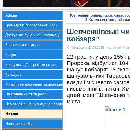
Афіша
«
Ювілейний концерт джаз-оркестру
В Хмельницькому обласн
Громадські обговорення 2025
Шевченківські ч
Доступ до публічної інформації
Кобзаря”
Звернення громадян
|
Опубліковано
23.05.2016
Автор
administr
Кадри
22 травня, у день 155-ї
Пророка, відбулися 10-і
Консультації з громадськістю
шанує Кобзаря”. У скве
Культура
шанувальники Тарасово
влади і місцевого само
Митці Хмельниччини захисникам України
письменників, читачі Хм
Національності та релігії
дітей імені Т.Шевченка т
міста.
Нематеріальна культурна спадщина
Новини
Нормативна база