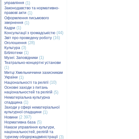
управління
(1)
Законодавство та нормативно-
правові акти
(1)
Оформлення письмового
звернення
(1)
(1)
Кадри
(44)
Консультації з громадськістю
(16)
Звіт про проведену роботу
(28)
Оголошення
(3)
Культура
(1)
Бібліотеки
(1)
Музеї. Заповідники
Театрально-концертні установи
(1)
Митці Хмельниччини захисникам
України
(1)
(10)
Національності та релігії
Основні заходи з питань
національностей та релігій
(5)
Нематеріальна культурна
(1)
спадщина
Заходи у сфері нематеріальної
культурної спадщини
(1)
(2 397)
Новини
(5)
Нормативна база
Накази управління культури,
національностей, релігій та
туризму облдержадміністрації
(3)