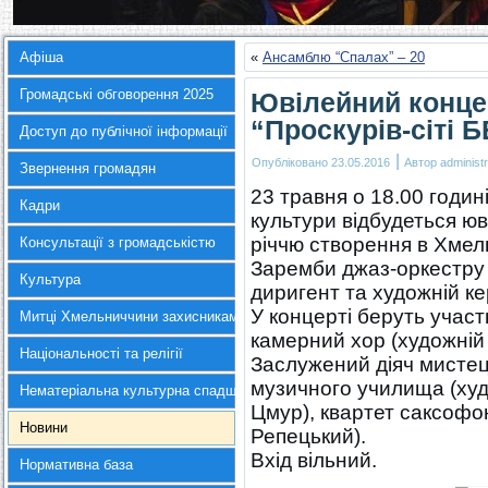
Афіша
«
Ансамблю “Спалах” – 20
Громадські обговорення 2025
Ювілейний конце
“Проскурів-сіті 
Доступ до публічної інформації
|
Опубліковано
23.05.2016
Автор
administr
Звернення громадян
23 травня о 18.00 годи
Кадри
культури відбудеться ю
річчю створення в Хмел
Консультації з громадськістю
Заремби джаз-оркестру 
Культура
диригент та художній ке
У концерті беруть учас
Митці Хмельниччини захисникам України
камерний хор (художній
Національності та релігії
Заслужений діяч мистец
музичного училища (худ
Нематеріальна культурна спадщина
Цмур), квартет саксофон
Новини
Репецький).
Вхід вільний.
Нормативна база