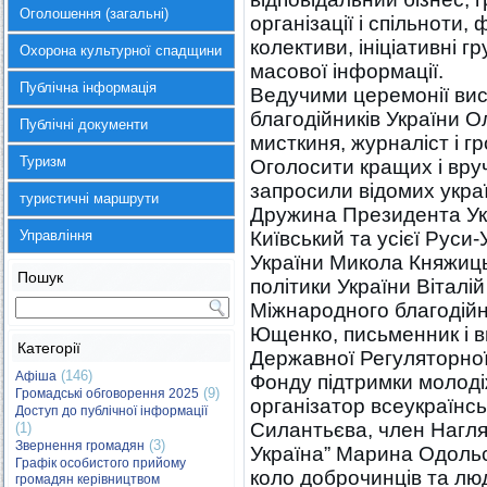
Оголошення (загальні)
організації і спільноти, 
колективи, ініціативні 
Охорона культурної спадщини
масової інформації.
Публічна інформація
Ведучими церемонії вис
благодійників України О
Публічні документи
мисткиня, журналіст і г
Туризм
Оголосити кращих і вру
запросили відомих украї
туристичні маршрути
Дружина Президента Ук
Управління
Київський та усієї Руси
України Микола Княжиць
Пошук
політики України Віталі
Міжнародного благодійн
Ющенко, письменник і в
Категорії
Державної Регуляторної
(146)
Афіша
Фонду підтримки молоді
(9)
Громадські обговорення 2025
організатор всеукраїнсь
Доступ до публічної інформації
Силантьєва, член Нагля
(1)
(3)
Звернення громадян
Україна” Марина Одольсь
Графік особистого прийому
коло доброчинців та лю
громадян керівництвом