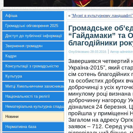
Афіша
«
“Музеї в культурному ландшафті”
Громадські обговорення 2025
Громадське об’є
“Гайдамаки” та 
Доступ до публічної інформації
благодійники рок
Звернення громадян
|
Опубліковано
28.03.2016
Автор
administr
Кадри
Завершився четвертий н
Консультації з громадськістю
Україна-2015”, який ст
сім сотень благодійних 
Культура
та особистих добрих вч
Митці Хмельниччини захисникам України
доброчинці з усіх куточк
минулому році визнана
Національності та релігії
доброчинну нагороду Укр
дізналися 24 березня. 
Нематеріальна культурна спадщина
пройшла у приміщенні 
Новини
Загалом на адресу Оргк
заявок – 712. Серед уча
Нормативна база
відповідальний бізнес, г