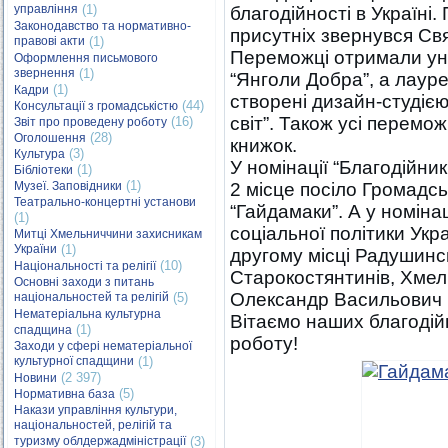
управління
(1)
благодійності в Україні.
Законодавство та нормативно-
присутніх звернувся Свя
правові акти
(1)
Переможці отримали уні
Оформлення письмового
звернення
(1)
“Янголи Добра”, а лаур
(1)
Кадри
створені дизайн-студією
(44)
Консультації з громадськістю
світ”. Також усі перемо
(16)
Звіт про проведену роботу
(28)
Оголошення
книжок.
(3)
Культура
У номінації “Благодійник
(1)
Бібліотеки
(1)
Музеї. Заповідники
2 місце посіло Громадс
Театрально-концертні установи
“Гайдамаки”. А у номіна
(1)
соціальної політики Укр
Митці Хмельниччини захисникам
України
(1)
другому місці Радушинс
(10)
Національності та релігії
Старокостянтинів, Хмель
Основні заходи з питань
Олександр Васильович 
національностей та релігій
(5)
Нематеріальна культурна
Вітаємо наших благодійн
(1)
спадщина
роботу!
Заходи у сфері нематеріальної
культурної спадщини
(1)
(2 397)
Новини
(5)
Нормативна база
Накази управління культури,
національностей, релігій та
туризму облдержадміністрації
(3)