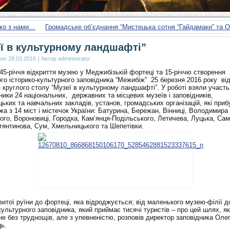
ко з нами…
Громадське об’єднання “Мистецька сотня “Гайдамаки” та
ї в культурному ландшафті”
ано
28.03.2016
|
Автор
administrator
45-річчя відкриття музею у Меджибізькій фортеці та 15-річчю створення
го історико-культурного заповідника “Межибіж” 25 березня 2016 року ві
 круглого столу “Музеї в культурному ландшафті”. У роботі взяли участь
ики 24 національних, державних та місцевих музеїв і заповідників,
ьких та навчальних закладів, установ, громадських організацій, які при
 з 14 міст і містечок України: Батурина, Бережан, Вінниці, Володимира
го, Вороновиці, Городка, Кам’янця-Подільського, Летичева, Луцька, Сам
тянтинова, Сум, Хмельницького та Шепетівки.
витої руїни до фортеці, яка відроджується; від маленького музею-філії д
культурного заповідника, який приймає тисячі туристів – про цей шлях, я
е без труднощів, але з упевненістю, розповів директор заповідника Оле
ць.