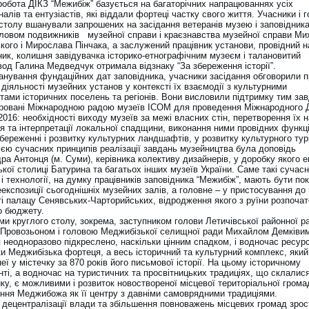
робота ДІКЗ “Межибіж” базується на багаторічних напрацюваннях усіх
алів та ентузіастів, які віддали фортеці частку свого життя. Учасники і г
 столу вшанували запрошених на засідання ветеранів музею і заповідника
ловом подвижників музейної справи і краєзнавства музейної справи Ми
кого і Мирослава Пінчака, а заслужений працівник установи, провідний 
ник, колишня завідувачка історико-етнографічним музеєм і талановитий
вод Галина Медведчук отримала відзнаку “За збереження історії”.
анування фундаційних дат заповідника, учасники засідання обговорили п
діяльності музейних установ у контексті їх взаємодії з культурними
ами історичних поселень та регіонів. Вони висловили підтримку тим за
аровані Міжнародною радою музеїв ICOM для проведення Міжнародного 
2016: необхідності виходу музеїв за межі власних стін, перетворення їх 
я та інтерпретації локальної спадщини, виконання ними провідних функці
збереженні і розвитку культурних ландшафтів, у розвитку культурного тур
ією сучасних принципів реалізації завдань музейництва була доповідь
а Антонця (м. Суми), керівника колективу дизайнерів, у доробку якого е
кої столиці Батурина та багатьох інших музеїв України. Саме такі сучасн
і технології, на думку працівників заповідника “Межибіж”, мають бути по
експозиції сьогоднішніх музейних залів, а головне – у пристосування до
ті палацу Сенявських-Чарторийських, відродження якого з руїни розпоча
о бюджету.
ми круглого столу, зокрема, заступником голови Летичівської районної р
Провозьоном і головою Меджибізької селищної ради Михайлом Демківим
я неодноразово підкреслено, наскільки цінним спадком, і водночас ресу
ки Меджибізька фортеця, а весь історичний та культурний комплекс, яки
еї у містечку за 870 років його письмової історії. На цьому історичному
ті, а водночас на туристичних та просвітницьких традиціях, що склалис
ку, є можливими і розвиток новоствореної місцевої територіальної громад
ння Меджибожа як її центру з давніми самоврядними традиціями.
 децентралізації влади та збільшення повноважень місцевих громад зрос