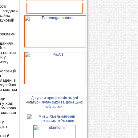
ості
, згадали
хайла
науковий
роблеми і
вданням,
Дня
на центри
й у
изму.
кспозиції
і
кладені в
 музейної
то коштом
До уваги працівників галузі
ади
культури Луганської та Донецької
 у ході
областей
рсом краю
й склався
я у
и, і
тає й