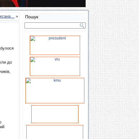
 Оксана…
»
Пошук
дбулося
були до
чиків,
о
кий
г