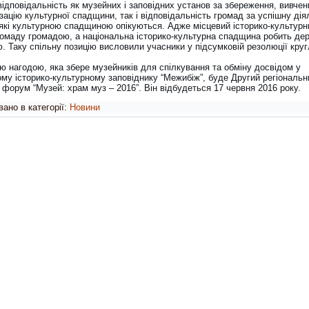
ідповідальність як музейних і заповідних установ за збереження, вивчен
ацію культурної спадщини, так і відповідальність громад за успішну дія
 які культурною спадщиною опікуються. Адже місцевий історико-культурн
ромаду громадою, а національна історико-культурна спадщина робить де
. Таку спільну позицію висловили учасники у підсумковій резолюції круг
ю нагодою, яка збере музейників для спілкування та обміну досвідом у
му історико-культурному заповіднику “Межибіж”, буде Другий регіональн
форум “Музей: храм муз – 2016”. Він відбудеться 17 червня 2016 року.
ано в категорії:
Новини