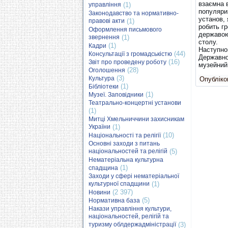
взаємна в
управління
(1)
популяриз
Законодавство та нормативно-
установ,
правові акти
(1)
робить г
Оформлення письмового
державою
звернення
(1)
столу.
(1)
Кадри
Наступно
(44)
Консультації з громадськістю
Державно
(16)
Звіт про проведену роботу
музейний 
(28)
Оголошення
(3)
Культура
Опубліков
(1)
Бібліотеки
(1)
Музеї. Заповідники
Театрально-концертні установи
(1)
Митці Хмельниччини захисникам
України
(1)
(10)
Національності та релігії
Основні заходи з питань
національностей та релігій
(5)
Нематеріальна культурна
(1)
спадщина
Заходи у сфері нематеріальної
культурної спадщини
(1)
(2 397)
Новини
(5)
Нормативна база
Накази управління культури,
національностей, релігій та
туризму облдержадміністрації
(3)