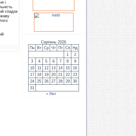
ня і
льність
ий спадок
ржаву
лого
ий
Серпень 2026
Пн
Вт
Ср
Чт
Пт
Сб
Нд
1
2
3
4
5
6
7
8
9
10
11
12
13
14
15
16
17
18
19
20
21
22
23
24
25
26
27
28
29
30
31
« Лют