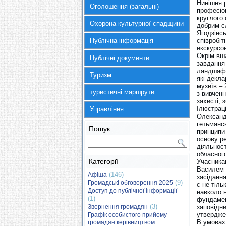
Нинішня 
Оголошення (загальні)
професіон
круглого
Охорона культурної спадщини
добрим с
Ягодзінсь
Публічна інформація
співробіт
екскурсо
Окрім вш
Публічні документи
завдання 
ландшафт
Туризм
які декл
музеїв – 
туристичні маршрути
з вивченн
захисті, 
Ілюстрац
Управління
Олександр
гетьмансь
Пошук
принципи 
основу ре
діяльнос
обласног
Категорії
Учасника
Василем 
(146)
Афіша
засіданн
(9)
Громадські обговорення 2025
є не тіль
Доступ до публічної інформації
навколо н
(1)
фундамен
(3)
Звернення громадян
заповідни
утвердже
Графік особистого прийому
В умовах
громадян керівництвом