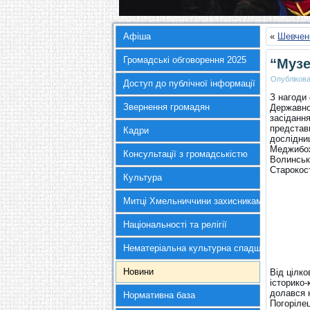
Афіша
«
Шевчен
Громадські обговорення 2025
“Музе
Опубліков
Доступ до публічної інформації
З нагоди 
Звернення громадян
Державно
засідання
представн
Кадри
дослідниц
Меджибожа
Консультації з громадськістю
Волинсько
Старокос
Культура
Митці Хмельниччини захисникам України
Національності та релігії
Нематеріальна культурна спадщина
Новини
Від цілко
історико-
долався н
Нормативна база
Погоріле