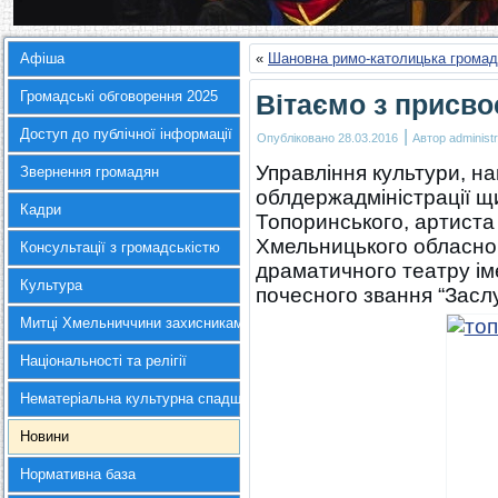
Афіша
«
Шановна римо-католицька громад
Громадські обговорення 2025
Вітаємо з присв
Доступ до публічної інформації
|
Опубліковано
28.03.2016
Автор
administr
Управління культури, на
Звернення громадян
облдержадміністрації щ
Кадри
Топоринського, артиста
Хмельницького обласног
Консультації з громадськістю
драматичного театру ім
Культура
почесного звання “Засл
Митці Хмельниччини захисникам України
Національності та релігії
Нематеріальна культурна спадщина
Новини
Нормативна база