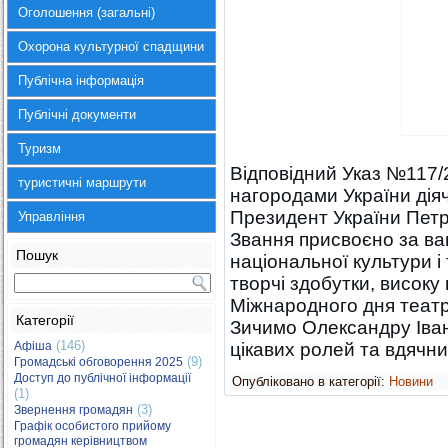
Оголошення (загальні)
Охорона культурної спадщини
Публічна інформація
Публічні документи
Туризм
Відповідний Указ №117
туристичні маршрути
нагородами України дія
Президент України Петр
Управління
Звання присвоєно за ва
Пошук
національної культури і
творчі здобутки, високу
Міжнародного дня театр
Категорії
Зичимо Олександру Іван
(146)
Афіша
цікавих ролей та вдячни
(9)
Громадські обговорення 2025
Доступ до публічної інформації
Опубліковано в категорії:
Новини
(1)
(3)
Звернення громадян
Графік особистого прийому
громадян керівництвом