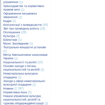
управління
(1)
Законодавство та нормативно-
правові акти
(1)
Оформлення письмового
звернення
(1)
(1)
Кадри
(44)
Консультації з громадськістю
(16)
Звіт про проведену роботу
(28)
Оголошення
(3)
Культура
(1)
Бібліотеки
(1)
Музеї. Заповідники
Театрально-концертні установи
(1)
Митці Хмельниччини захисникам
України
(1)
(10)
Національності та релігії
Основні заходи з питань
національностей та релігій
(5)
Нематеріальна культурна
(1)
спадщина
Заходи у сфері нематеріальної
культурної спадщини
(1)
(2 397)
Новини
(5)
Нормативна база
Накази управління культури,
національностей, релігій та
туризму облдержадміністрації
(3)