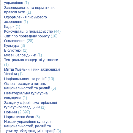
управління
(1)
Законодавство та нормативно-
правові акти
(1)
Оформлення письмового
звернення
(1)
(1)
Кадри
(44)
Консультації з громадськістю
(16)
Звіт про проведену роботу
(28)
Оголошення
(3)
Культура
(1)
Бібліотеки
(1)
Музеї. Заповідники
Театрально-концертні установи
(1)
Митці Хмельниччини захисникам
України
(1)
(10)
Національності та релігії
Основні заходи з питань
національностей та релігій
(5)
Нематеріальна культурна
(1)
спадщина
Заходи у сфері нематеріальної
культурної спадщини
(1)
(2 397)
Новини
(5)
Нормативна база
Накази управління культури,
національностей, релігій та
туризму облдержадміністрації
(3)