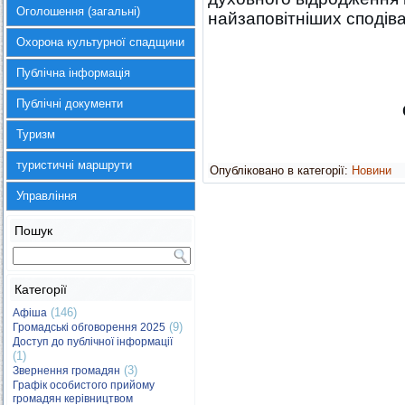
Оголошення (загальні)
найзаповітніших сподіва
Охорона культурної спадщини
Публічна інформація
Христос 
Публічні документи
Chrystus zm
Туризм
туристичні маршрути
Опубліковано в категорії:
Новини
Управління
Пошук
Категорії
(146)
Афіша
(9)
Громадські обговорення 2025
Доступ до публічної інформації
(1)
(3)
Звернення громадян
Графік особистого прийому
громадян керівництвом