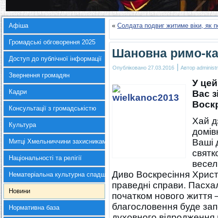
Афіша
«
Солдата подвиг житиме віки, як
Громадські обговорення 2025
Шановна римо-ка
Доступ до публічної інформації
|
Опубліковано
27.03.2016
Автор
administr
Звернення громадян
У цей
Кадри
Вас з
Воскр
Консультації з громадськістю
Хай д
Культура
домів
Ваші 
Митці Хмельниччини захисникам України
святк
Національності та релігії
веселі
Диво Воскресіння Христ
Нематеріальна культурна спадщина
праведні справи. Пасха
Новини
початком нового життя –
благословення буде зап
Нормативна база
духовного відродження 