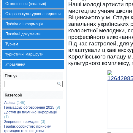
Наші молоді артисти п
Оголошення (загальні)
мистецтво учням школи
Охорона культурної спадщини
Віцинського у м. Стаднік
запальних українських р
Публічна інформація
колоритної мелодики, я
Публічні документи
професійного виконанн
Під час гастролей, для 
Туризм
влаштували цікаві екскур
туристичні маршрути
Королівського палацу м.
культурного комплексу, 
Управління
Пошук
Категорії
(146)
Афіша
(9)
Громадські обговорення 2025
Доступ до публічної інформації
(1)
(3)
Звернення громадян
Графік особистого прийому
громадян керівництвом