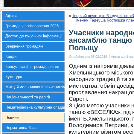
Афіша
«
Творчий вечір тріо бандуристів «
Іменем Тадеуша Костюшка план
Громадські обговорення 2025
Учасники народн
Доступ до публічної інформації
ансамблю танцю 
Польщу
Звернення громадян
|
Кадри
Опубліковано
05.02.2016
Автор
administr
Одним із напрямів діяль
Консультації з громадськістю
Хмельницького міського
Культура
народних традицій та з
мистецтва, обмін досвід
Митці Хмельниччини захисникам України
прославлення накращого
Національності та релігії
Європі.
З цією метою учасники
Нематеріальна культурна спадщина
танцю «ВЕСЕЛКА», під к
Новини
імені Б.Хмельницького,
Володимира Петрини, з 2
Нормативна база
культурним візитом рес