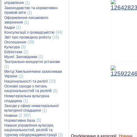
управління
(1)
Законодавство та нормативно-
правові акти
(1)
Оформлення письмового
звернення
(1)
(1)
Кадри
(44)
Консультації з громадськістю
(16)
Звіт про проведену роботу
(28)
Оголошення
(3)
Культура
(1)
Бібліотеки
(1)
Музеї. Заповідники
Театрально-концертні установи
(1)
Митці Хмельниччини захисникам
України
(1)
(10)
Національності та релігії
Основні заходи з питань
національностей та релігій
(5)
Нематеріальна культурна
(1)
спадщина
Заходи у сфері нематеріальної
культурної спадщини
(1)
(2 397)
Новини
(5)
Нормативна база
Накази управління культури,
національностей, релігій та
туризму облдержадміністрації
(3)
Опубліковано в категорії:
Новини