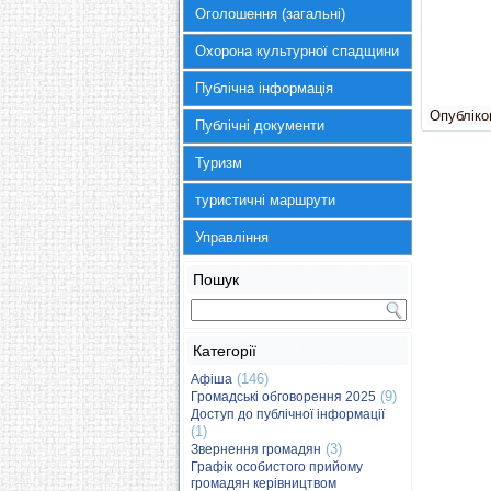
Оголошення (загальні)
Охорона культурної спадщини
Публічна інформація
Опубліков
Публічні документи
Туризм
туристичні маршрути
Управління
Пошук
Категорії
(146)
Афіша
(9)
Громадські обговорення 2025
Доступ до публічної інформації
(1)
(3)
Звернення громадян
Графік особистого прийому
громадян керівництвом