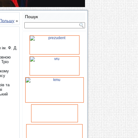
Пошук
 Польщу
»
 ім. Ф. Д.
новною
 Тріо
якому
рсу
рів та
зі
ький