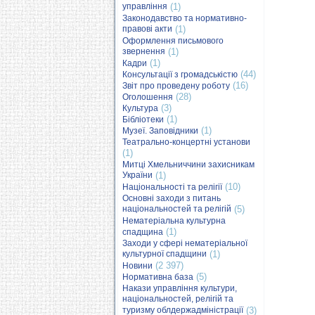
управління
(1)
Законодавство та нормативно-
правові акти
(1)
Оформлення письмового
звернення
(1)
(1)
Кадри
(44)
Консультації з громадськістю
(16)
Звіт про проведену роботу
(28)
Оголошення
(3)
Культура
(1)
Бібліотеки
(1)
Музеї. Заповідники
Театрально-концертні установи
(1)
Митці Хмельниччини захисникам
України
(1)
(10)
Національності та релігії
Основні заходи з питань
національностей та релігій
(5)
Нематеріальна культурна
(1)
спадщина
Заходи у сфері нематеріальної
культурної спадщини
(1)
(2 397)
Новини
(5)
Нормативна база
Накази управління культури,
національностей, релігій та
туризму облдержадміністрації
(3)