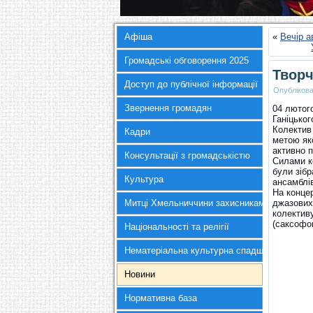
Афіша
«
Вечір а
Громадські обговорення 2025
Творч
Доступ до публічної інформації
Опубліков
Звернення громадян
04 лютого
Ганіцьког
Колектив
Кадри
метою яко
активно п
Консультації з громадськістю
Силами к
були зіб
Культура
ансамблів
На концер
Митці Хмельниччини захисникам України
джазових 
колектив
(саксофо
Національності та релігії
Нематеріальна культурна спадщина
Новини
Нормативна база