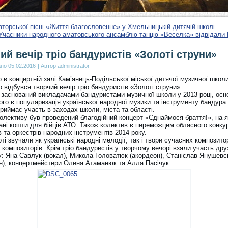
вторської пісні «Життя благословенне» у Хмельницькій дитячій школі…
Учасники народного аматорського ансамблю танцю «Веселка» відвідали
ий вечір тріо бандуристів «Золоті струни»
ано
05.02.2016
|
Автор
administrator
 в концертній залі Кам’янець-Подільської міської дитячої музичної школи
о відбувся творчий вечір тріо бандуристів «Золоті струни».
 заснований викладачами-бандуристами музичної школи у 2013 році, ос
го є популяризація української народної музики та інструменту бандура.
риймає участь в заходах школи, міста та області.
олективу був проведений благодійний концерт «Єднаймося браття!», на 
рані кошти для бійців АТО. Також колектив є переможцем обласного конку
 та оркестрів народних інструментів 2014 року.
ті звучали як українські народні мелодії, так і твори сучасних композито
композиторів. Крім тріо бандуристів у творчому вечорі взяли участь дру
у: Яна Савлук (вокал), Микола Головатюк (акордеон), Станіслав Янушевс
н), концертмейстери Олена Атаманюк та Алла Пасічук.