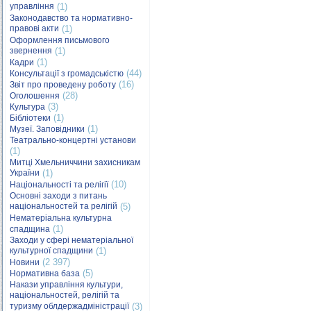
управління
(1)
Законодавство та нормативно-
правові акти
(1)
Оформлення письмового
звернення
(1)
(1)
Кадри
(44)
Консультації з громадськістю
(16)
Звіт про проведену роботу
(28)
Оголошення
(3)
Культура
(1)
Бібліотеки
(1)
Музеї. Заповідники
Театрально-концертні установи
(1)
Митці Хмельниччини захисникам
України
(1)
(10)
Національності та релігії
Основні заходи з питань
національностей та релігій
(5)
Нематеріальна культурна
(1)
спадщина
Заходи у сфері нематеріальної
культурної спадщини
(1)
(2 397)
Новини
(5)
Нормативна база
Накази управління культури,
національностей, релігій та
туризму облдержадміністрації
(3)