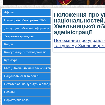
Афіша
Положення про у
національностей,
Громадські обговорення 2025
Хмельницької об
Доступ до публічної інформації
адміністрації
Звернення громадян
Положення про управлін
Кадри
та туризму Хмельницько
Консультації з громадськістю
Культура
Митці Хмельниччини захисникам України
Національності та релігії
Нематеріальна культурна спадщина
Новини
Нормативна база