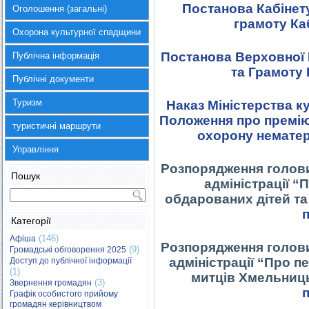
Постанова Кабінету
Оголошення (загальні)
грамоту Каб
Охорона культурної спадщини
Постанова
Верховної 
Публічна інформація
та Грамоту 
Публічні документи
Туризм
Наказ Міністерства к
Положення про премі
туристичні маршрути
охорону нематер
Управління
Р
озпорядження голов
Пошук
адміністрації “
обдарованих дітей та
Категорії
(146)
Афіша
Р
озпорядження голов
(9)
Громадські обговорення 2025
адміністрації “Про
пе
Доступ до публічної інформації
(1)
митців Хмельниць
(3)
Звернення громадян
Графік особистого прийому
громадян керівництвом