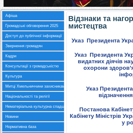
Афіша
Відзнаки та нагор
мистецтва
Громадські обговорення 2025
Доступ до публічної інформації
Указ Президента Укр
Звернення громадян
Указ Президента Ук
Кадри
видатних діячів нау
Консультації з громадськістю
охорони здоров’я
інфо
Культура
Митці Хмельниччини захисникам України
Указ Президента
відзначення
Національності та релігії
Нематеріальна культурна спадщина
Постанова Кабінету
Кабінету Міністрів Ук
Новини
у р
Нормативна база