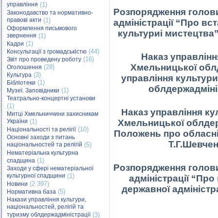
управління
(1)
Р
озпорядження голов
Законодавство та нормативно-
правові акти
(1)
адміністрації “Про
вст
Оформлення письмового
культуриі мистецтва”
звернення
(1)
(1)
Кадри
(44)
Консультації з громадськістю
Наказ управління
(16)
Звіт про проведену роботу
Хмельницької облд
(28)
Оголошення
(3)
Культура
управління культури
(1)
Бібліотеки
облдержадміні
(1)
Музеї. Заповідники
Театрально-концертні установи
(1)
Наказ управління кул
Митці Хмельниччини захисникам
України
(1)
Хмельницької облдер
(10)
Національності та релігії
Положень про обласні 
Основні заходи з питань
Т.Г.Шевче
національностей та релігій
(5)
Нематеріальна культурна
(1)
спадщина
Р
озпорядження голов
Заходи у сфері нематеріальної
культурної спадщини
(1)
адміністрації “Про
(2 397)
Новини
державної адміністра
(5)
Нормативна база
Накази управління культури,
національностей, релігій та
туризму облдержадміністрації
(3)