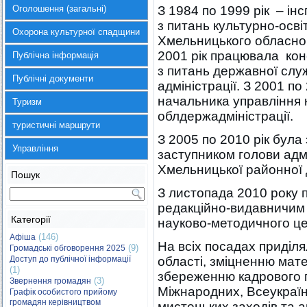
Оголошення (загальні)
З 1984 по 1999 рік – інс
з питань культурно-осві
Охорона культурної спадщини
Хмельницького обласног
2001 рік працювала кон
Публічна інформація
з питань державної слу
Публічні документи
адміністрації. З 2001 п
начальника управління 
Туризм
облдержадміністрації.
туристичні маршрути
З 2005 по 2010 рік була
Управління
заступником голови адмі
Хмельницької районної д
Пошук
З листопада 2010 року 
редакційно-видавничим 
Категорії
науково-методичного це
(146)
Афіша
На всіх посадах приділя
(9)
Громадські обговорення 2025
Доступ до публічної інформації
області, зміцненню матер
(1)
збереженню кадрового по
(3)
Звернення громадян
Міжнародних, Всеукраїн
Графік особистого прийому
громадян керівництвом
мистецьких заходів та а