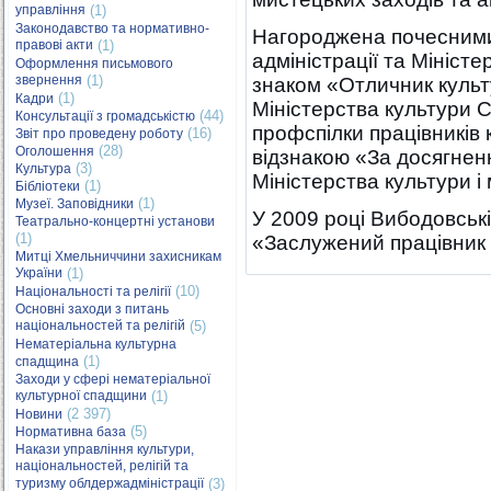
управління
(1)
Законодавство та нормативно-
Нагороджена почесними
правові акти
(1)
адміністрації та Мініст
Оформлення письмового
звернення
(1)
знаком «Отличник куль
(1)
Кадри
Міністерства культури 
(44)
Консультації з громадськістю
профспілки працівників 
(16)
Звіт про проведену роботу
(28)
Оголошення
відзнакою «За досягненн
(3)
Культура
Міністерства культури і 
(1)
Бібліотеки
(1)
Музеї. Заповідники
У 2009 році Вибодовськ
Театрально-концертні установи
(1)
«Заслужений працівник 
Митці Хмельниччини захисникам
України
(1)
(10)
Національності та релігії
Основні заходи з питань
національностей та релігій
(5)
Нематеріальна культурна
(1)
спадщина
Заходи у сфері нематеріальної
культурної спадщини
(1)
(2 397)
Новини
(5)
Нормативна база
Накази управління культури,
національностей, релігій та
туризму облдержадміністрації
(3)