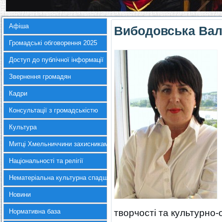
Афіша
Вибодовська Вал
Громадські обговорення 2025
Доступ до публічної інформації
Звернення громадян
Кадри
Консультації з громадськістю
Культура
Митці Хмельниччини захисникам України
Національності та релігії
Нематеріальна культурна спадщина
Новини
Нормативна база
творчості та культурно-