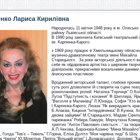
нко Лариса Кирилівна
Народилась 11 квітня 1948 року в м. Олесько
району Львівської області.
В 1990 році закінчила Київський театральний 
ім. Карпенка-Карого.
з 1969 року працює в Хмельницькому обласн
музично-драматичному театрі імені Михайла
Старицького . За роки акторської діяльності 
себе як обдарована артистка з широким твор
діапазоном, прекрасними вокальними даними 
блискучою пластикою.
Вроджений акторський талант, глибоке проник
суть ролі дозволили їй створити на сцені теа
різнопланових ролей: Наталка “Горлиця” О.Ко
Луїза “Підступність і кохання” Ф.Шиллера, Яр
“Весілля в Малинівці” Л.Юхвіда, Софія “Хто в
І.Карпенка-Карого, Люаза “Як викрадають кра
Б.Апаєва, Кицюня “Інтердівчинка” В.Куніна, Х
двома зайцями” М.Старицького, Мадам Сівел
парижанка” Робера Ламуре, Мерчуткіна Комед
триптих “Антон Павлович сміється…” за твор
А.П.Чехова, Баронова-Козино “Мина Мазайло”
 Голда “Тев’є – Тевель” Г.Горіна, Еліза Дулітл “Моя чарівна леді” Б.Шоу,
к Чаніти” Ю.Мілютіна, Пепіта “Вільний вітер” І.Дунаєвського, Долорес “К