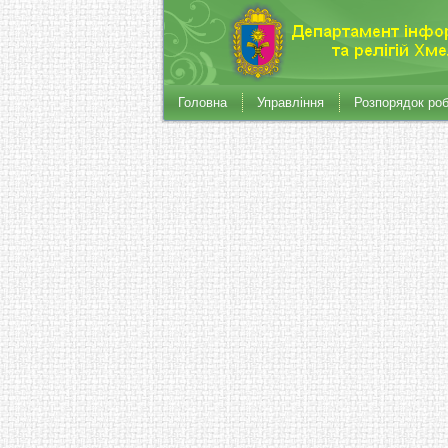
Головна
Управління
Розпорядок ро