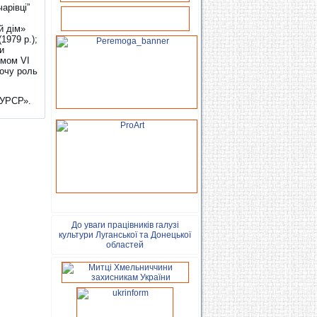
арівці”
й дім»
1979 р.);
и
омом VІ
ночу роль
 УРСР».
До уваги працівників галузі
культури Луганської та Донецької
областей