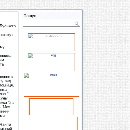
Пошук
 Буського
інститут
ому
виявила
чим
та
нення в
тру ряд
ломійця,
инка
инен”
сунь”
имка “За
ь “Моя
ійний
ами
 Чаніта
амінний