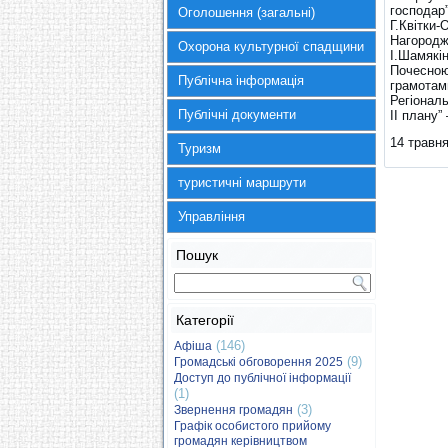
господар”
Оголошення (загальні)
Г.Квітки-
Нагородже
Охорона культурної спадщини
І.Шамякі
Почесною 
Публічна інформація
грамотами
Регіонал
Публічні документи
ІІ плану”
14 травн
Туризм
туристичні маршрути
Управління
Пошук
Категорії
(146)
Афіша
(9)
Громадські обговорення 2025
Доступ до публічної інформації
(1)
(3)
Звернення громадян
Графік особистого прийому
громадян керівництвом