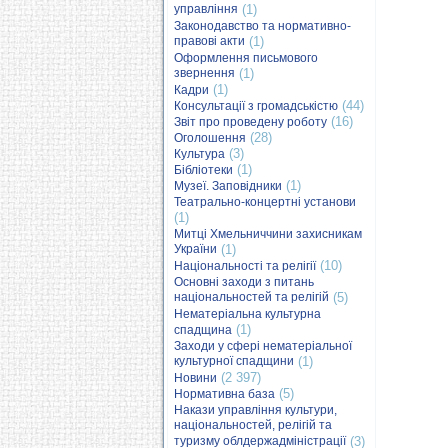
управління
(1)
Законодавство та нормативно-
правові акти
(1)
Оформлення письмового
звернення
(1)
(1)
Кадри
(44)
Консультації з громадськістю
(16)
Звіт про проведену роботу
(28)
Оголошення
(3)
Культура
(1)
Бібліотеки
(1)
Музеї. Заповідники
Театрально-концертні установи
(1)
Митці Хмельниччини захисникам
України
(1)
(10)
Національності та релігії
Основні заходи з питань
національностей та релігій
(5)
Нематеріальна культурна
(1)
спадщина
Заходи у сфері нематеріальної
культурної спадщини
(1)
(2 397)
Новини
(5)
Нормативна база
Накази управління культури,
національностей, релігій та
туризму облдержадміністрації
(3)