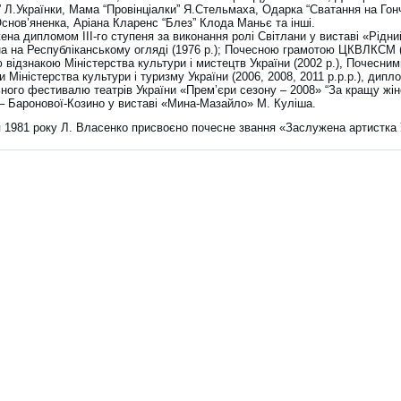
 Л.Українки, Мама “Провінціалки” Я.Стельмаха, Одарка “Сватання на Гонч
Основ’яненка, Аріана Кларенс “Блез” Клода Маньє та інші.
на дипломом ІІІ-го ступеня за виконання ролі Світлани у виставі «Рідни
на на Республіканському огляді (1976 р.); Почесною грамотою ЦКВЛКСМ (
відзнакою Міністерства культури і мистецтв України (2002 р.), Почесним
 Міністерства культури і туризму України (2006, 2008, 2011 р.р.р.), дипл
ьного фестивалю театрів України «Прем’єри сезону – 2008» “За кращу жі
 – Баронової-Козино у виставі «Мина-Мазайло» М. Куліша.
я 1981 року Л. Власенко присвоєно почесне звання «Заслужена артистка