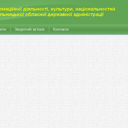
боти
Зворотній зв’язок
Контакти