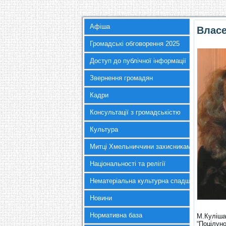
Афіша
Власе
Громадські обговорення 2025
Доступ до публічної інформації
Звернення громадян
Кадри
Консультації з громадськістю
Культура
Митці Хмельниччини захисникам України
Національності та релігії
Нематеріальна культурна спадщина
Новини
Нормативна база
М.Куліша,
“Поцілуно