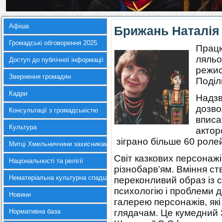
Афіша
Брижань Наталія
Громадські обговорення 2025
Працю
ляльо
Доступ до публічної інформації
режис
Звернення громадян
Поділ
Кадри
Надзв
дозво
Консультації з громадськістю
вписа
Культура
актор
зіграно більше 60 ролей
Митці Хмельниччини захисникам України
Світ казкових персонаж
Національності та релігії
різнобарв’ям. Вміння ст
Нематеріальна культурна спадщина
переконливий образ із с
психологію і проблеми д
Новини
галерею персонажів, як
Нормативна база
глядачам. Це кумедний 