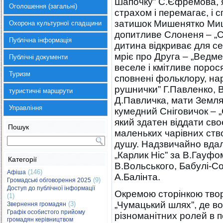
Шапочку” С.Єфремова, я
Оголошення (загальні)
страхом і перемагає, і
затишок Мишенятко Мици
Охорона культурної спадщини
допитливе Слоненя – „Сл
Публічна інформація
дитина відкриває для се
мріє про Друга – „Ведме
Публічні документи
веселе і кмітливе порос
Туризм
сповнені фольклору, нар
рушнички” Г.Павленко, В
туристичні маршрути
Д.Павличка, мати Земля 
Управління
кумедний Сніговичок – „
який здатен віддати сво
Пошук
маленьких чарівних ство
душу. Надзвичайно вдал
„Карлик Ніс” за В.Гауфом
Категорії
В.Вольського, Бабулі-С
(146)
Афіша
А.Балінта.
(9)
Громадські обговорення 2025
Доступ до публічної інформації
Окремою сторінкою твор
(1)
„Чумацький шлях”, де во
(3)
Звернення громадян
Графік особистого прийому
різноманітних ролей в п
громадян керівництвом