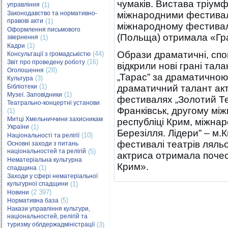
чумаків. Вистава тріум
управління
(1)
Законодавство та нормативно-
міжнародними фестиваля
правові акти
(1)
міжнародному фестивалі 
Оформлення письмового
(Польща) отримала «Гра
звернення
(1)
(1)
Кадри
Образи драматичні, спо
(44)
Консультації з громадськістю
(16)
Звіт про проведену роботу
відкрили нові грані тала
(28)
Оголошення
„Тарас” за драматичною
(3)
Культура
(1)
Бібліотеки
драматичний талант акт
(1)
Музеї. Заповідники
фестивалях „Золотий Тел
Театрально-концертні установи
Франківськ, другому мі
(1)
Митці Хмельниччини захисникам
республіці Крим, міжна
України
(1)
Березілля. Лідери” – м.
(10)
Національності та релігії
фестивалі театрів ляльо
Основні заходи з питань
національностей та релігій
(5)
актриса отримала поче
Нематеріальна культурна
Крим».
(1)
спадщина
Заходи у сфері нематеріальної
культурної спадщини
(1)
(2 397)
Новини
(5)
Нормативна база
Накази управління культури,
національностей, релігій та
туризму облдержадміністрації
(3)