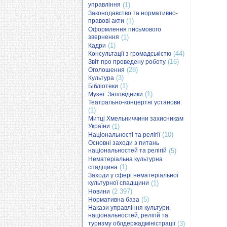
управління
(1)
Законодавство та нормативно-
правові акти
(1)
Оформлення письмового
звернення
(1)
(1)
Кадри
(44)
Консультації з громадськістю
(16)
Звіт про проведену роботу
(28)
Оголошення
(3)
Культура
(1)
Бібліотеки
(1)
Музеї. Заповідники
Театрально-концертні установи
(1)
Митці Хмельниччини захисникам
України
(1)
(10)
Національності та релігії
Основні заходи з питань
національностей та релігій
(5)
Нематеріальна культурна
(1)
спадщина
Заходи у сфері нематеріальної
культурної спадщини
(1)
(2 397)
Новини
(5)
Нормативна база
Накази управління культури,
національностей, релігій та
туризму облдержадміністрації
(3)