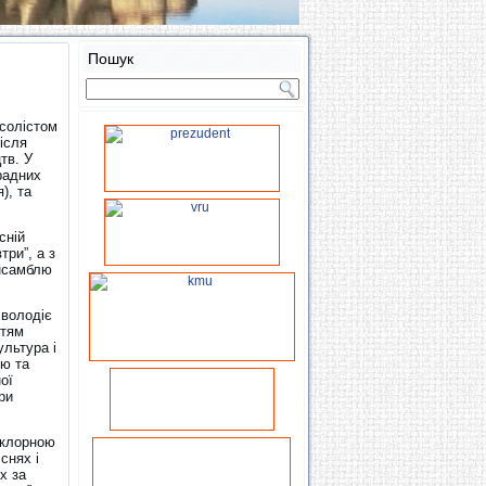
Пошук
 солістом
після
тв. У
радних
), та
сній
три”, а з
ансамблю
 володіє
ттям
ультура і
лю та
ої
ри
ьклорною
снях і
х за