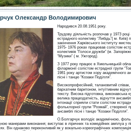
арчук Олександр Володимирович
Народився 20.08.1951 року.
Трудову діяльність розпочав у 1973 році
естрадного колективу “Либідь”( м. Київ) 
закінчення Харківського інституту мистец
1975- 1976 роках працював солістом ест
колективів “Голоси дружби” (м. Запоріжжя
“Музики” ( м. Ужгород).
З 1977 року працює в Хмельницькій обла
філармонії солістом естрадної групи “Тов
1981 року артистом хору академічного 
пісні і танцю “Козаки Поділля”.
Високопрофесійний, талановитий співак,
бархатним баритоном, інтуїтивним відчу
тексту. Висока підготовка, виконавська к
велика працездатність, відчуття ансамб
інтонації сприяли стати солістом естрадн
фольклорної групи “Розмай”, створеної п
ансамблі пісні і танцю “Козаки Поділля”.
О.Болгарчук володіє академічною, фол
дною манерами виконання; виступає в ліричних та комедійних амплуа у пі
іях. Він однаково переконливий як у вокально-хореографічних композиція