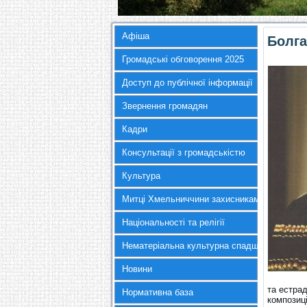
Афіша
Болг
Громадські обговорення 2025
Доступ до публічної інформації
Звернення громадян
Кадри
Консультації з громадськістю
Культура
Митці Хмельниччини захисникам України
Національності та релігії
Нематеріальна культурна спадщина
Новини
та естра
Нормативна база
композиц