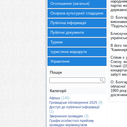
народними
Оголошення (загальні)
партію же
державної
Охорона культурної спадщини
О. Болгар
виконаве
Публічна інформація
“Подільсь
Публічні документи
Блискучий
українськ
Туризм
В його тв
“Каменярі
туристичні маршрути
Співак є 
Управління
Союзу, ви
Іспанії (1
концерта
Пошук
забуті ме
О. Болга
обласної 
Категорії
1993 роц
досягненн
(146)
Афіша
(9)
Громадські обговорення 2025
Доступ до публічної інформації
(1)
(3)
Звернення громадян
Графік особистого прийому
громадян керівництвом