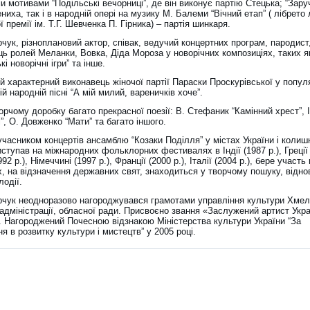
 мотивами “Подільські вечорниці”, де він виконує партію Стецька; “Зару
ниха, так і в народній опері на музику М. Балеми “Вічний етап” ( лібрето
 премії ім. Т.Г. Шевченка П. Гірника) – партія шинкаря.
чук, різноплановий актор, співак, ведучий концертних програм, пародист
ць ролей Меланки, Вовка, Діда Мороза у новорічних композиціях, таких я
кі новорічні ігри” та інше.
 характерний виконавець жіночої партії Параски Проскурівської у попул
ій народній пісні “А мій милий, вареничків хоче”.
орчому доробку багато прекрасної поезії: В. Стефаник “Камінний хрест”, 
”, О. Довженко “Мати” та багато іншого.
учасником концертів ансамблю “Козаки Поділля” у містах України і колиш
ступав на міжнародних фольклорних фестивалях в Індії (1987 р.), Греції (
992 р.), Німеччині (1997 р.), Франції (2000 р.), Італії (2004 р.), бере участь 
х, на відзначення державних свят, знаходиться у творчому пошуку, відн
лодії.
рчук неодноразово нагороджувався грамотами управління культури Хмел
адміністрації, обласної ради. Присвоєно звання «Заслужений артист Укра
і. Нагороджений Почесною відзнакою Міністерства культури України “За
я в розвитку культури і мистецтв” у 2005 році.