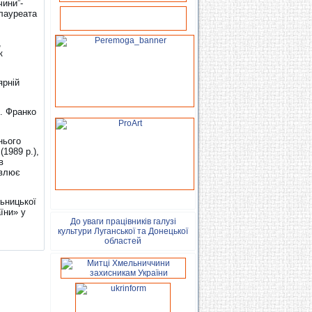
чини”-
 лауреата
,
к
ярній
І. Франко
нього
1989 р.),
в
овлює
ьницької
їни» у
До уваги працівників галузі
культури Луганської та Донецької
областей