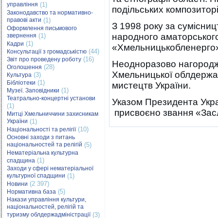
управління
(1)
подільських композиторі
Законодавство та нормативно-
правові акти
(1)
З 1998 року за сумісни
Оформлення письмового
народного аматорськог
звернення
(1)
(1)
Кадри
«Хмельницькобленерго
(44)
Консультації з громадськістю
(16)
Звіт про проведену роботу
Неодноразово нагородж
(28)
Оголошення
Хмельницької облдержадм
(3)
Культура
(1)
Бібліотеки
мистецтв України.
(1)
Музеї. Заповідники
Театрально-концертні установи
Указом Президента Украї
(1)
присвоєно звання «Засл
Митці Хмельниччини захисникам
України
(1)
(10)
Національності та релігії
Основні заходи з питань
національностей та релігій
(5)
Нематеріальна культурна
(1)
спадщина
Заходи у сфері нематеріальної
культурної спадщини
(1)
(2 397)
Новини
(5)
Нормативна база
Накази управління культури,
національностей, релігій та
туризму облдержадміністрації
(3)