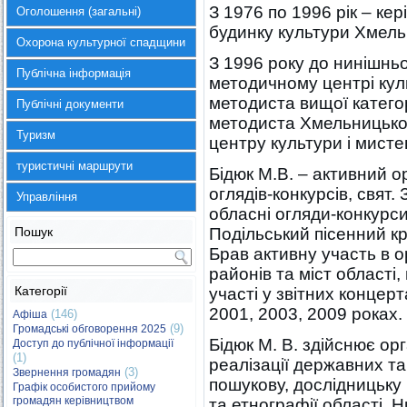
З 1976 по 1996 рік – ке
Оголошення (загальні)
будинку культури Хмель
Охорона культурної спадщини
З 1996 року до нинішнь
Публічна інформація
методичному центрі кул
методиста вищої категор
Публічні документи
методиста Хмельницько
Туризм
центру культури і мисте
туристичні маршрути
Бідюк М.В. – активний о
оглядів-конкурсів, свят.
Управління
обласні огляди-конкурс
Пошук
Подільський пісенний к
Брав активну участь в ор
районів та міст області,
Категорії
участі у звітних концер
2001, 2003, 2009 роках.
(146)
Афіша
(9)
Громадські обговорення 2025
Бідюк М. В. здійснює ор
Доступ до публічної інформації
(1)
реалізації державних та
(3)
Звернення громадян
пошукову, дослідницьку 
Графік особистого прийому
громадян керівництвом
та етнографії області. Н