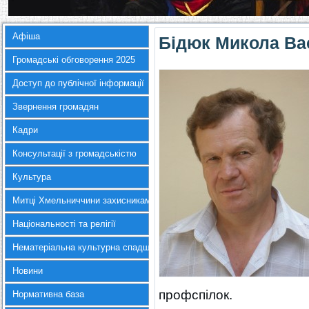
Афіша
Бідюк Микола Ва
Громадські обговорення 2025
Доступ до публічної інформації
Звернення громадян
Кадри
Консультації з громадськістю
Культура
Митці Хмельниччини захисникам України
Національності та релігії
Нематеріальна культурна спадщина
Новини
профспілок.
Нормативна база