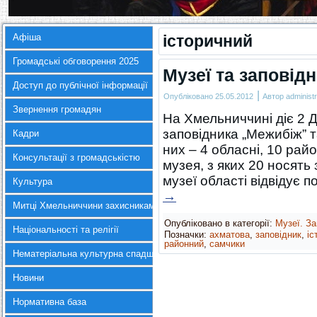
Афіша
історичний
Громадські обговорення 2025
Музеї та заповідн
Доступ до публічної інформації
|
Опубліковано
25.05.2012
Автор
administr
Звернення громадян
На Хмельниччині діє 2 
заповідника „Межибіж” т
Кадри
них – 4 обласні, 10 рай
Консультації з громадськістю
музея, з яких 20 носять
музеї області відвідує 
Культура
→
Митці Хмельниччини захисникам України
Опубліковано в категорії:
Музеї. За
Національності та релігії
Позначки:
ахматова
,
заповідник
,
іс
районний
,
самчики
Нематеріальна культурна спадщина
Новини
Нормативна база