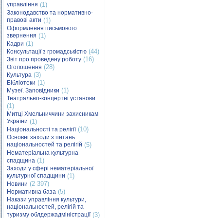
управління
(1)
Законодавство та нормативно-
правові акти
(1)
Оформлення письмового
звернення
(1)
(1)
Кадри
(44)
Консультації з громадськістю
(16)
Звіт про проведену роботу
(28)
Оголошення
(3)
Культура
(1)
Бібліотеки
(1)
Музеї. Заповідники
Театрально-концертні установи
(1)
Митці Хмельниччини захисникам
України
(1)
(10)
Національності та релігії
Основні заходи з питань
національностей та релігій
(5)
Нематеріальна культурна
(1)
спадщина
Заходи у сфері нематеріальної
культурної спадщини
(1)
(2 397)
Новини
(5)
Нормативна база
Накази управління культури,
національностей, релігій та
туризму облдержадміністрації
(3)