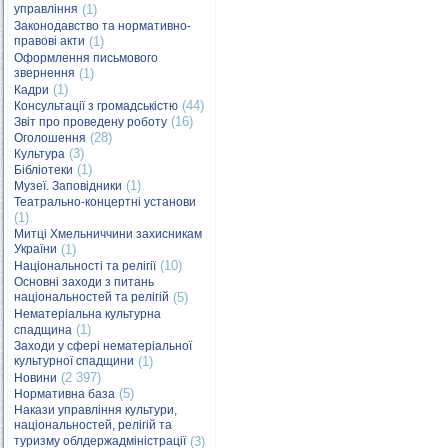
управління
(1)
Законодавство та нормативно-
правові акти
(1)
Оформлення письмового
звернення
(1)
(1)
Кадри
(44)
Консультації з громадськістю
(16)
Звіт про проведену роботу
(28)
Оголошення
(3)
Культура
(1)
Бібліотеки
(1)
Музеї. Заповідники
Театрально-концертні установи
(1)
Митці Хмельниччини захисникам
України
(1)
(10)
Національності та релігії
Основні заходи з питань
національностей та релігій
(5)
Нематеріальна культурна
(1)
спадщина
Заходи у сфері нематеріальної
культурної спадщини
(1)
(2 397)
Новини
(5)
Нормативна база
Накази управління культури,
національностей, релігій та
туризму облдержадміністрації
(3)