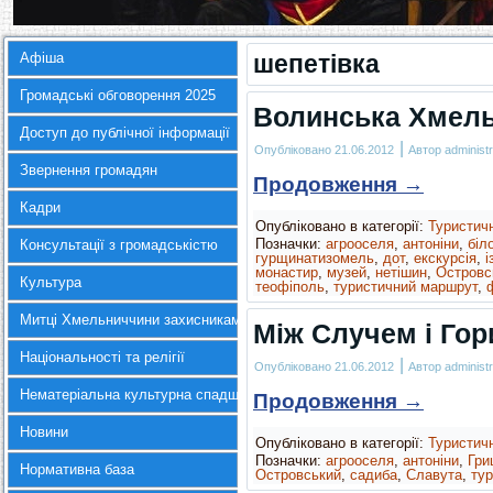
Афіша
шепетівка
Громадські обговорення 2025
Волинська Хмел
Доступ до публічної інформації
|
Опубліковано
21.06.2012
Автор
administr
Звернення громадян
Продовження
→
Кадри
Опубліковано в категорії:
Туристич
Позначки:
агрооселя
,
антоніни
,
біло
Консультації з громадськістю
гурщинатизомель
,
дот
,
екскурсія
,
і
монастир
,
музей
,
нетішин
,
Островс
Культура
теофіполь
,
туристичний маршрут
,
Митці Хмельниччини захисникам України
Між Случем і Го
Національності та релігії
|
Опубліковано
21.06.2012
Автор
administr
Нематеріальна культурна спадщина
Продовження
→
Новини
Опубліковано в категорії:
Туристич
Позначки:
агрооселя
,
антоніни
,
Гри
Нормативна база
Островський
,
садиба
,
Славута
,
ту