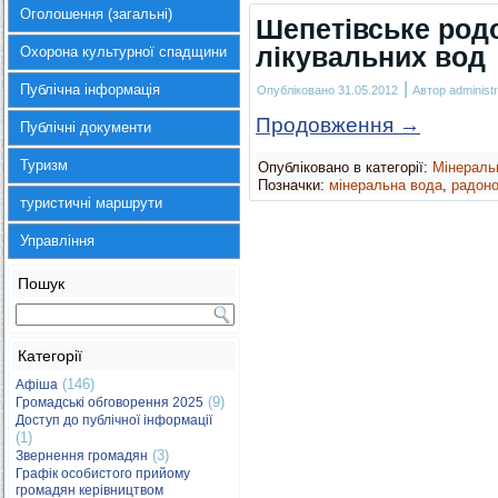
Оголошення (загальні)
Шепетівське род
лікувальних вод
Охорона культурної спадщини
|
Публічна інформація
Опубліковано
31.05.2012
Автор
administr
Продовження
→
Публічні документи
Туризм
Опубліковано в категорії:
Мінераль
Позначки:
мінеральна вода
,
радон
туристичні маршрути
Управління
Пошук
Категорії
(146)
Афіша
(9)
Громадські обговорення 2025
Доступ до публічної інформації
(1)
(3)
Звернення громадян
Графік особистого прийому
громадян керівництвом