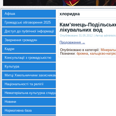
Афіша
хлоридна
Громадські обговорення 2025
Кам’янець-Подільськ
лікувальних вод
Доступ до публічної інформації
Опубліковано
31.05.2012
|
Автор
administr
Звернення громадян
Продовження
→
Кадри
Опубліковано в категорії:
Мінераль
Позначки:
бромна
,
кальцієво-натрі
Консультації з громадськістю
Культура
Митці Хмельниччини захисникам України
Національності та релігії
Нематеріальна культурна спадщина
Новини
Нормативна база