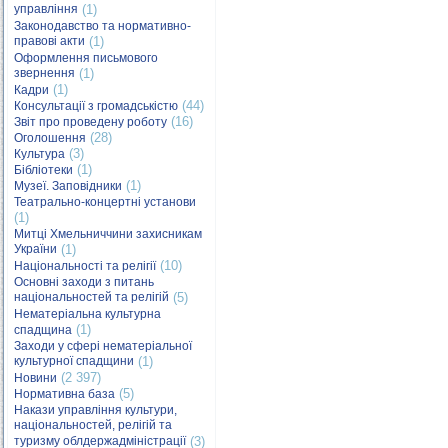
управління
(1)
Законодавство та нормативно-
правові акти
(1)
Оформлення письмового
звернення
(1)
(1)
Кадри
(44)
Консультації з громадськістю
(16)
Звіт про проведену роботу
(28)
Оголошення
(3)
Культура
(1)
Бібліотеки
(1)
Музеї. Заповідники
Театрально-концертні установи
(1)
Митці Хмельниччини захисникам
України
(1)
(10)
Національності та релігії
Основні заходи з питань
національностей та релігій
(5)
Нематеріальна культурна
(1)
спадщина
Заходи у сфері нематеріальної
культурної спадщини
(1)
(2 397)
Новини
(5)
Нормативна база
Накази управління культури,
національностей, релігій та
туризму облдержадміністрації
(3)