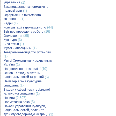
управління
(1)
Законодавство та нормативно-
правові акти
(1)
Оформлення письмового
звернення
(1)
(1)
Кадри
(44)
Консультації з громадськістю
(16)
Звіт про проведену роботу
(28)
Оголошення
(3)
Культура
(1)
Бібліотеки
(1)
Музеї. Заповідники
Театрально-концертні установи
(1)
Митці Хмельниччини захисникам
України
(1)
(10)
Національності та релігії
Основні заходи з питань
національностей та релігій
(5)
Нематеріальна культурна
(1)
спадщина
Заходи у сфері нематеріальної
культурної спадщини
(1)
(2 397)
Новини
(5)
Нормативна база
Накази управління культури,
національностей, релігій та
туризму облдержадміністрації
(3)