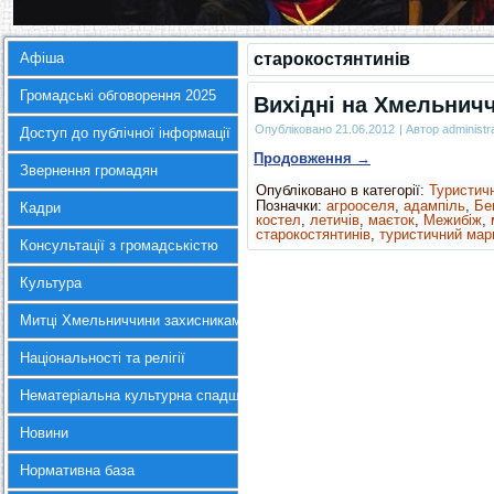
Афіша
старокостянтинів
Громадські обговорення 2025
Вихідні на Хмельнич
Опубліковано
21.06.2012
|
Автор
administr
Доступ до публічної інформації
Продовження
→
Звернення громадян
Опубліковано в категорії:
Туристич
Позначки:
агрооселя
,
адампіль
,
Бе
Кадри
костел
,
летичів
,
маєток
,
Межибіж
,
старокостянтинів
,
туристичний мар
Консультації з громадськістю
Культура
Митці Хмельниччини захисникам України
Національності та релігії
Нематеріальна культурна спадщина
Новини
Нормативна база