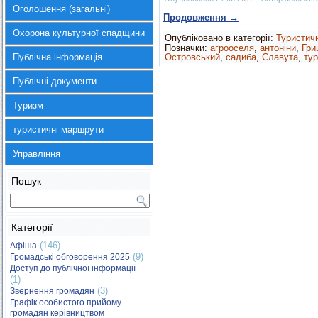
Оголошення (загальні)
Продовження
→
Охорона культурної спадщини
Опубліковано в категорії:
Туристич
Позначки:
агрооселя
,
антоніни
,
Гри
Публічна інформація
Островський
,
садиба
,
Славута
,
ту
Публічні документи
Туризм
туристичні маршрути
Управління
Пошук
Категорії
(146)
Афіша
(9)
Громадські обговорення 2025
Доступ до публічної інформації
(1)
(3)
Звернення громадян
Графік особистого прийому
громадян керівництвом