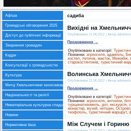
Афіша
садиба
Громадські обговорення 2025
Вихідні на Хмельнич
Опубліковано
21.06.2012
|
Автор
administr
Доступ до публічної інформації
Продовження
→
Звернення громадян
Опубліковано в категорії:
Туристич
Позначки:
агрооселя
,
адампіль
,
Бе
Кадри
костел
,
летичів
,
маєток
,
Межибіж
,
старокостянтинів
,
туристичний мар
Консультації з громадськістю
Волинська Хмельнич
Культура
Опубліковано
21.06.2012
|
Автор
administr
Митці Хмельниччини захисникам України
Продовження
→
Національності та релігії
Опубліковано в категорії:
Туристич
Позначки:
агрооселя
,
антоніни
,
біло
гурщинатизомель
,
дот
,
екскурсія
,
і
Нематеріальна культурна спадщина
монастир
,
музей
,
нетішин
,
Островс
теофіполь
,
туристичний маршрут
,
Новини
Між Случем і Гориню
Нормативна база
Опубліковано
21.06.2012
|
Автор
administr