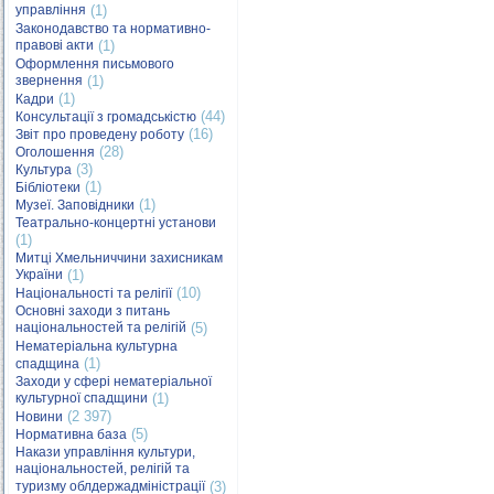
управління
(1)
Законодавство та нормативно-
правові акти
(1)
Оформлення письмового
звернення
(1)
(1)
Кадри
(44)
Консультації з громадськістю
(16)
Звіт про проведену роботу
(28)
Оголошення
(3)
Культура
(1)
Бібліотеки
(1)
Музеї. Заповідники
Театрально-концертні установи
(1)
Митці Хмельниччини захисникам
України
(1)
(10)
Національності та релігії
Основні заходи з питань
національностей та релігій
(5)
Нематеріальна культурна
(1)
спадщина
Заходи у сфері нематеріальної
культурної спадщини
(1)
(2 397)
Новини
(5)
Нормативна база
Накази управління культури,
національностей, релігій та
туризму облдержадміністрації
(3)