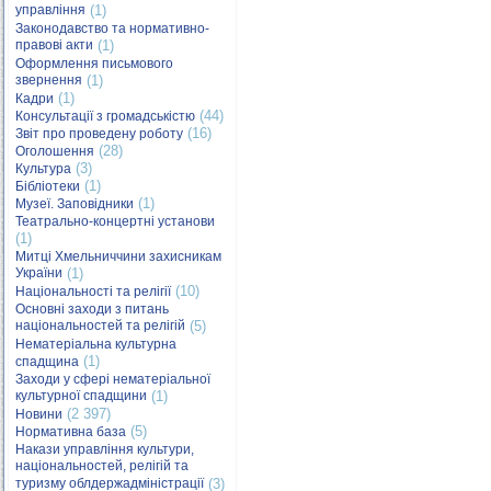
управління
(1)
Законодавство та нормативно-
правові акти
(1)
Оформлення письмового
звернення
(1)
(1)
Кадри
(44)
Консультації з громадськістю
(16)
Звіт про проведену роботу
(28)
Оголошення
(3)
Культура
(1)
Бібліотеки
(1)
Музеї. Заповідники
Театрально-концертні установи
(1)
Митці Хмельниччини захисникам
України
(1)
(10)
Національності та релігії
Основні заходи з питань
національностей та релігій
(5)
Нематеріальна культурна
(1)
спадщина
Заходи у сфері нематеріальної
культурної спадщини
(1)
(2 397)
Новини
(5)
Нормативна база
Накази управління культури,
національностей, релігій та
туризму облдержадміністрації
(3)