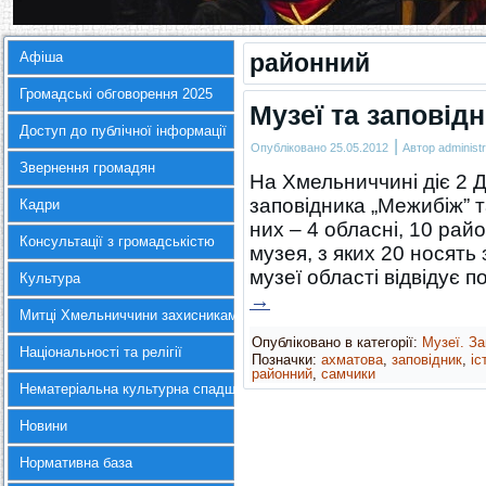
Афіша
районний
Громадські обговорення 2025
Музеї та заповідн
Доступ до публічної інформації
|
Опубліковано
25.05.2012
Автор
administr
Звернення громадян
На Хмельниччині діє 2 
заповідника „Межибіж” т
Кадри
них – 4 обласні, 10 рай
Консультації з громадськістю
музея, з яких 20 носять
музеї області відвідує 
Культура
→
Митці Хмельниччини захисникам України
Опубліковано в категорії:
Музеї. За
Національності та релігії
Позначки:
ахматова
,
заповідник
,
іс
районний
,
самчики
Нематеріальна культурна спадщина
Новини
Нормативна база