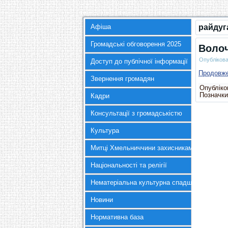
Афіша
райдуг
Громадські обговорення 2025
Волоч
Опубліков
Доступ до публічної інформації
Продовж
Звернення громадян
Опубліков
Позначки
Кадри
Консультації з громадськістю
Культура
Митці Хмельниччини захисникам України
Національності та релігії
Нематеріальна культурна спадщина
Новини
Нормативна база