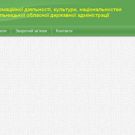
боти
Зворотній зв’язок
Контакти