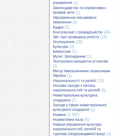
управління
(1)
Законодавство та нормативно-
правові акти
(1)
Оформлення письмового
звернення
(1)
(1)
Кадри
(44)
Консультації з громадськістю
(16)
Звіт про проведену роботу
(28)
Оголошення
(3)
Культура
(1)
Бібліотеки
(1)
Музеї. Заповідники
Театрально-концертні установи
(1)
Митці Хмельниччини захисникам
України
(1)
(10)
Національності та релігії
Основні заходи з питань
національностей та релігій
(5)
Нематеріальна культурна
(1)
спадщина
Заходи у сфері нематеріальної
культурної спадщини
(1)
(2 397)
Новини
(5)
Нормативна база
Накази управління культури,
національностей, релігій та
туризму облдержадміністрації
(3)