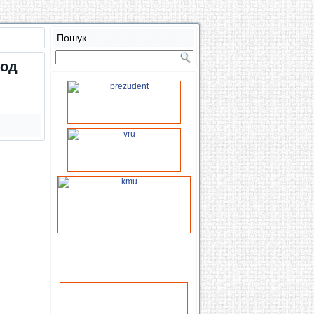
Пошук
вод