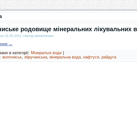
а
иське родовище мінеральних лікувальних 
ано
31.05.2012
|
Автор
administrator
ення
→
ано в категорії:
Мінеральні води
|
:
волочиськ
,
збручанська
,
мінеральна вода
,
нафтуся
,
райдуга