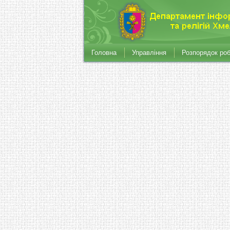
Головна
Управління
Розпорядок ро