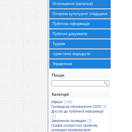
Оголошення (загальні)
Охорона культурної спадщини
Публічна інформація
Публічні документи
Туризм
туристичні маршрути
Управління
Пошук
Категорії
(146)
Афіша
(9)
Громадські обговорення 2025
Доступ до публічної інформації
(1)
(3)
Звернення громадян
Графік особистого прийому
громадян керівництвом