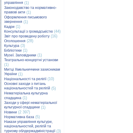
управління
(1)
Законодавство та нормативно-
правові акти
(1)
Оформлення письмового
звернення
(1)
(1)
Кадри
(44)
Консультації з громадськістю
(16)
Звіт про проведену роботу
(28)
Оголошення
(3)
Культура
(1)
Бібліотеки
(1)
Музеї. Заповідники
Театрально-концертні установи
(1)
Митці Хмельниччини захисникам
України
(1)
(10)
Національності та релігії
Основні заходи з питань
національностей та релігій
(5)
Нематеріальна культурна
(1)
спадщина
Заходи у сфері нематеріальної
культурної спадщини
(1)
(2 397)
Новини
(5)
Нормативна база
Накази управління культури,
національностей, релігій та
туризму облдержадміністрації
(3)