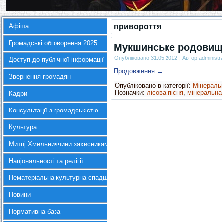
Афіша
привороття
Громадські обговорення 2025
Мукшинське родовище
Опубліковано
31.05.2012
|
Автор
administr
Доступ до публічної інформації
Продовження
→
Звернення громадян
Опубліковано в категорії:
Мінераль
Позначки:
лісова пісня
,
мінеральна
Кадри
Консультації з громадськістю
Культура
Митці Хмельниччини захисникам України
Національності та релігії
Нематеріальна культурна спадщина
Новини
Нормативна база