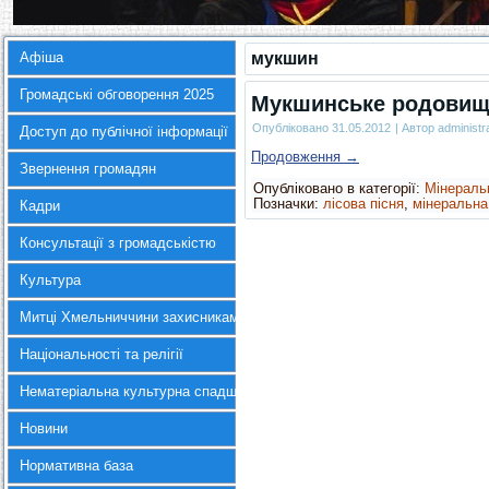
Афіша
мукшин
Громадські обговорення 2025
Мукшинське родовище
Опубліковано
31.05.2012
|
Автор
administr
Доступ до публічної інформації
Продовження
→
Звернення громадян
Опубліковано в категорії:
Мінераль
Позначки:
лісова пісня
,
мінеральна
Кадри
Консультації з громадськістю
Культура
Митці Хмельниччини захисникам України
Національності та релігії
Нематеріальна культурна спадщина
Новини
Нормативна база