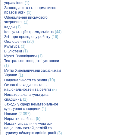
управління
(1)
Законодавство та нормативно-
правові акти
(1)
Оформлення письмового
звернення
(1)
(1)
Кадри
(44)
Консультації з громадськістю
(16)
Звіт про проведену роботу
(28)
Оголошення
(3)
Культура
(1)
Бібліотеки
(1)
Музеї. Заповідники
Театрально-концертні установи
(1)
Митці Хмельниччини захисникам
України
(1)
(10)
Національності та релігії
Основні заходи з питань
національностей та релігій
(5)
Нематеріальна культурна
(1)
спадщина
Заходи у сфері нематеріальної
культурної спадщини
(1)
(2 397)
Новини
(5)
Нормативна база
Накази управління культури,
національностей, релігій та
туризму облдержадміністрації
(3)