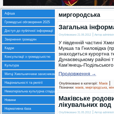
Афіша
миргородська
Громадські обговорення 2025
Загальна інформа
Доступ до публічної інформації
|
Опубліковано
21.06.2012
Автор
administr
Звернення громадян
У південній частині Хмел
Мукша та Гниловідка (пр
Кадри
знаходиться курортна т
Консультації з громадськістю
Дунаєвецькому районі т
Кам’янець-Подільського
Культура
Продовження
→
Митці Хмельниччини захисникам України
|
Національності та релігії
Опубліковано в категорії:
Маків
Позначки:
маків
,
миргородська
,
мі
Нематеріальна культурна спадщина
Маківське родов
Новини
лікувальних вод
Нормативна база
|
Опубліковано
31.05.2012
Автор
administr