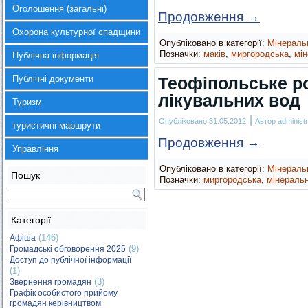
Оголошення (загальні)
Продовження
→
Охорона культурної спадщини
Опубліковано в категорії:
Мінераль
Позначки:
маків
,
миргородська
,
мі
Публічна інформація
Публічні документи
Теофіпольське р
лікувальних вод
Туризм
|
Опубліковано
31.05.2012
Автор
administr
туристичні маршрути
Продовження
→
Управління
Опубліковано в категорії:
Мінераль
Пошук
Позначки:
миргородська
,
мінераль
Категорії
(146)
Афіша
(9)
Громадські обговорення 2025
Доступ до публічної інформації
(1)
(3)
Звернення громадян
Графік особистого прийому
громадян керівництвом