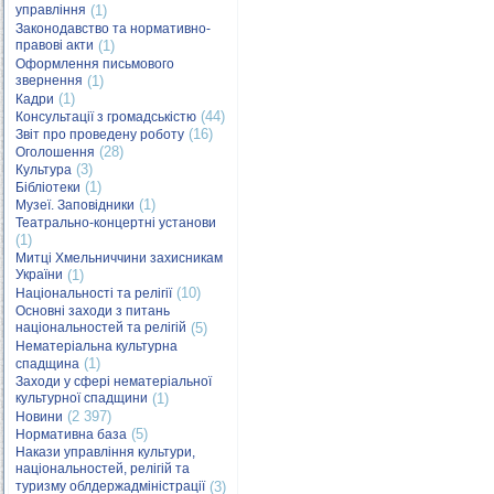
управління
(1)
Законодавство та нормативно-
правові акти
(1)
Оформлення письмового
звернення
(1)
(1)
Кадри
(44)
Консультації з громадськістю
(16)
Звіт про проведену роботу
(28)
Оголошення
(3)
Культура
(1)
Бібліотеки
(1)
Музеї. Заповідники
Театрально-концертні установи
(1)
Митці Хмельниччини захисникам
України
(1)
(10)
Національності та релігії
Основні заходи з питань
національностей та релігій
(5)
Нематеріальна культурна
(1)
спадщина
Заходи у сфері нематеріальної
культурної спадщини
(1)
(2 397)
Новини
(5)
Нормативна база
Накази управління культури,
національностей, релігій та
туризму облдержадміністрації
(3)