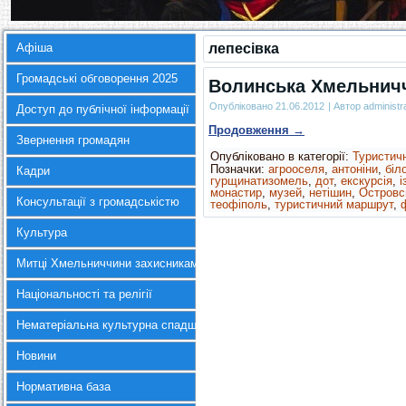
Афіша
лепесівка
Громадські обговорення 2025
Волинська Хмельнич
Опубліковано
21.06.2012
|
Автор
administr
Доступ до публічної інформації
Продовження
→
Звернення громадян
Опубліковано в категорії:
Туристич
Позначки:
агрооселя
,
антоніни
,
біло
Кадри
гурщинатизомель
,
дот
,
екскурсія
,
і
монастир
,
музей
,
нетішин
,
Островс
Консультації з громадськістю
теофіполь
,
туристичний маршрут
,
Культура
Митці Хмельниччини захисникам України
Національності та релігії
Нематеріальна культурна спадщина
Новини
Нормативна база