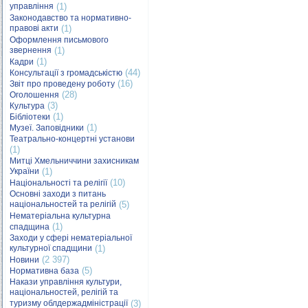
управління
(1)
Законодавство та нормативно-
правові акти
(1)
Оформлення письмового
звернення
(1)
(1)
Кадри
(44)
Консультації з громадськістю
(16)
Звіт про проведену роботу
(28)
Оголошення
(3)
Культура
(1)
Бібліотеки
(1)
Музеї. Заповідники
Театрально-концертні установи
(1)
Митці Хмельниччини захисникам
України
(1)
(10)
Національності та релігії
Основні заходи з питань
національностей та релігій
(5)
Нематеріальна культурна
(1)
спадщина
Заходи у сфері нематеріальної
культурної спадщини
(1)
(2 397)
Новини
(5)
Нормативна база
Накази управління культури,
національностей, релігій та
туризму облдержадміністрації
(3)