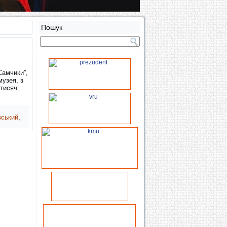
Пошук
Самчики”,
музея, з
 тисяч
вський
,