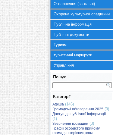
Оголошення (загальні)
Охорона культурної спадщини
Публічна інформація
Публічні документи
Туризм
туристичні маршрути
Управління
Пошук
Категорії
(146)
Афіша
(9)
Громадські обговорення 2025
Доступ до публічної інформації
(1)
(3)
Звернення громадян
Графік особистого прийому
громадян керівництвом