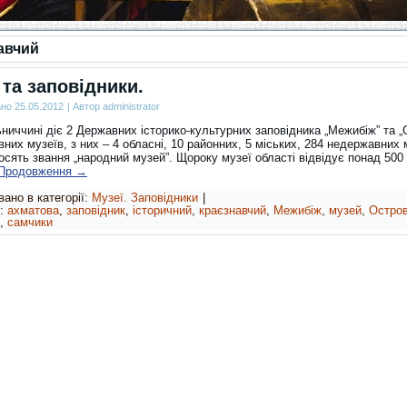
авчий
 та заповідники.
ано
25.05.2012
|
Автор
administrator
ниччині діє 2 Державних історико-культурних заповідника „Межибіж” та „
них музеїв, з них – 4 обласні, 10 районних, 5 міських, 284 недержавних 
осять звання „народний музей”. Щороку музеї області відвідує понад 500
Продовження
→
ано в категорії:
Музеї. Заповідники
|
:
ахматова
,
заповідник
,
історичний
,
краєзнавчий
,
Межибіж
,
музей
,
Остро
,
самчики