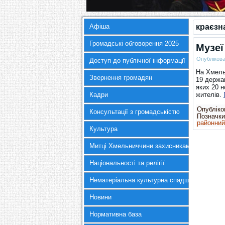
Афіша
краєзн
Громадські обговорення 2025
Музеї
Опубліков
Доступ до публічної інформації
На Хмель
Звернення громадян
19 держав
яких 20 н
Кадри
жителів.
Опубліков
Консультації з громадськістю
Позначки
районний
Культура
Митці Хмельниччини захисникам України
Національності та релігії
Нематеріальна культурна спадщина
Новини
Нормативна база