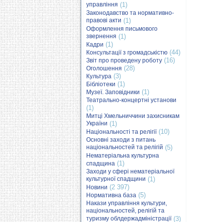
управління
(1)
Законодавство та нормативно-
правові акти
(1)
Оформлення письмового
звернення
(1)
(1)
Кадри
(44)
Консультації з громадськістю
(16)
Звіт про проведену роботу
(28)
Оголошення
(3)
Культура
(1)
Бібліотеки
(1)
Музеї. Заповідники
Театрально-концертні установи
(1)
Митці Хмельниччини захисникам
України
(1)
(10)
Національності та релігії
Основні заходи з питань
національностей та релігій
(5)
Нематеріальна культурна
(1)
спадщина
Заходи у сфері нематеріальної
культурної спадщини
(1)
(2 397)
Новини
(5)
Нормативна база
Накази управління культури,
національностей, релігій та
туризму облдержадміністрації
(3)