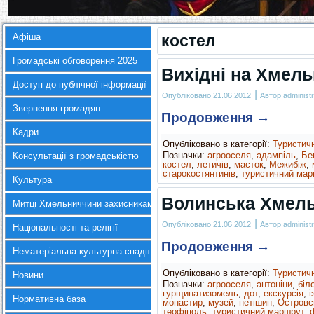
Афіша
костел
Громадські обговорення 2025
Вихідні на Хмель
Доступ до публічної інформації
|
Опубліковано
21.06.2012
Автор
administr
Звернення громадян
Продовження
→
Кадри
Опубліковано в категорії:
Туристич
Позначки:
агрооселя
,
адампіль
,
Бе
Консультації з громадськістю
костел
,
летичів
,
маєток
,
Межибіж
,
старокостянтинів
,
туристичний мар
Культура
Волинська Хмел
Митці Хмельниччини захисникам України
|
Опубліковано
21.06.2012
Автор
administr
Національності та релігії
Продовження
→
Нематеріальна культурна спадщина
Опубліковано в категорії:
Туристич
Новини
Позначки:
агрооселя
,
антоніни
,
біло
гурщинатизомель
,
дот
,
екскурсія
,
і
Нормативна база
монастир
,
музей
,
нетішин
,
Островс
теофіполь
,
туристичний маршрут
,