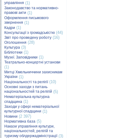
управління
(1)
Законодавство та нормативно-
правові акти
(1)
Оформлення письмового
звернення
(1)
(1)
Кадри
(44)
Консультації з громадськістю
(16)
Звіт про проведену роботу
(28)
Оголошення
(3)
Культура
(1)
Бібліотеки
(1)
Музеї. Заповідники
Театрально-концертні установи
(1)
Митці Хмельниччини захисникам
України
(1)
(10)
Національності та релігії
Основні заходи з питань
національностей та релігій
(5)
Нематеріальна культурна
(1)
спадщина
Заходи у сфері нематеріальної
культурної спадщини
(1)
(2 397)
Новини
(5)
Нормативна база
Накази управління культури,
національностей, релігій та
туризму облдержадміністрації
(3)