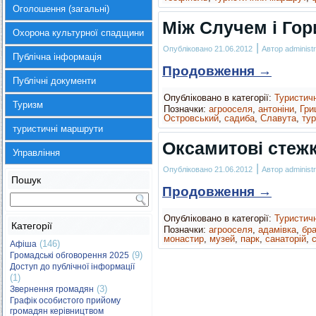
Оголошення (загальні)
Між Случем і Го
Охорона культурної спадщини
|
Опубліковано
21.06.2012
Автор
administr
Публічна інформація
Продовження
→
Публічні документи
Опубліковано в категорії:
Туристич
Туризм
Позначки:
агрооселя
,
антоніни
,
Гри
Островський
,
садиба
,
Славута
,
ту
туристичні маршрути
Оксамитові стеж
Управління
|
Опубліковано
21.06.2012
Автор
administr
Пошук
Продовження
→
Опубліковано в категорії:
Туристич
Категорії
Позначки:
агрооселя
,
адамівка
,
бр
монастир
,
музей
,
парк
,
санаторій
,
(146)
Афіша
(9)
Громадські обговорення 2025
Доступ до публічної інформації
(1)
(3)
Звернення громадян
Графік особистого прийому
громадян керівництвом