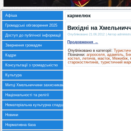
Афіша
кармелюк
Громадські обговорення 2025
Вихідні на Хмельнич
Опубліковано
21.06.2012
|
Автор
administr
Доступ до публічної інформації
Продовження
→
Звернення громадян
Опубліковано в категорії:
Туристич
Позначки:
агрооселя
,
адампіль
,
Бе
Кадри
костел
,
летичів
,
маєток
,
Межибіж
,
старокостянтинів
,
туристичний мар
Консультації з громадськістю
Культура
Митці Хмельниччини захисникам України
Національності та релігії
Нематеріальна культурна спадщина
Новини
Нормативна база