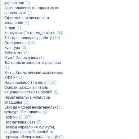
управління
(1)
Законодавство та нормативно-
правові акти
(1)
Оформлення письмового
звернення
(1)
(1)
Кадри
(44)
Консультації з громадськістю
(16)
Звіт про проведену роботу
(28)
Оголошення
(3)
Культура
(1)
Бібліотеки
(1)
Музеї. Заповідники
Театрально-концертні установи
(1)
Митці Хмельниччини захисникам
України
(1)
(10)
Національності та релігії
Основні заходи з питань
національностей та релігій
(5)
Нематеріальна культурна
(1)
спадщина
Заходи у сфері нематеріальної
культурної спадщини
(1)
(2 397)
Новини
(5)
Нормативна база
Накази управління культури,
національностей, релігій та
туризму облдержадміністрації
(3)