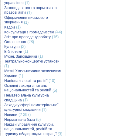
управління
(1)
Законодавство та нормативно-
правові акти
(1)
Оформлення письмового
звернення
(1)
(1)
Кадри
(44)
Консультації з громадськістю
(16)
Звіт про проведену роботу
(28)
Оголошення
(3)
Культура
(1)
Бібліотеки
(1)
Музеї. Заповідники
Театрально-концертні установи
(1)
Митці Хмельниччини захисникам
України
(1)
(10)
Національності та релігії
Основні заходи з питань
національностей та релігій
(5)
Нематеріальна культурна
(1)
спадщина
Заходи у сфері нематеріальної
культурної спадщини
(1)
(2 397)
Новини
(5)
Нормативна база
Накази управління культури,
національностей, релігій та
туризму облдержадміністрації
(3)