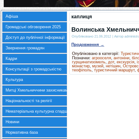
Афіша
каплиця
Громадські обговорення 2025
Волинська Хмельнич
Опубліковано
21.06.2012
|
Автор
administr
Доступ до публічної інформації
Продовження
→
Звернення громадян
Опубліковано в категорії:
Туристич
Позначки:
агрооселя
,
антоніни
,
біло
Кадри
гурщинатизомель
,
дот
,
екскурсія
,
і
монастир
,
музей
,
нетішин
,
Островс
Консультації з громадськістю
теофіполь
,
туристичний маршрут
,
Культура
Митці Хмельниччини захисникам України
Національності та релігії
Нематеріальна культурна спадщина
Новини
Нормативна база