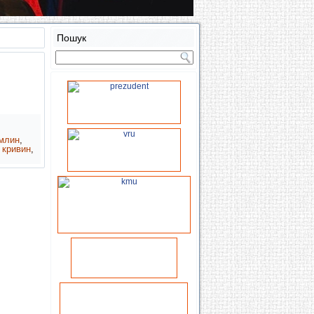
Пошук
млин
,
 кривин
,