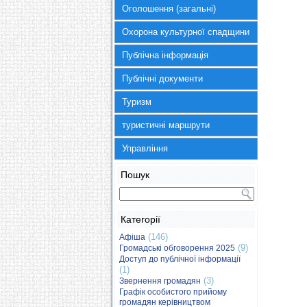
Оголошення (загальні)
Охорона культурної спадщини
Публічна інформація
Публічні документи
Туризм
туристичні маршрути
Управління
Пошук
Категорії
(146)
Афіша
(9)
Громадські обговорення 2025
Доступ до публічної інформації
(1)
(3)
Звернення громадян
Графік особистого прийому
громадян керівництвом