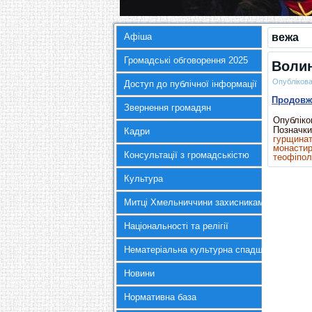
Афіша
вежа
Громадські обговорення 2025
Воли
Опубліков
Доступ до публічної інформації
Продов
Звернення громадян
Опубліков
Позначки
Кадри
гурщина
монасти
Консультації з громадськістю
теофіпол
Культура
Митці Хмельниччини захисникам України
Національності та релігії
Нематеріальна культурна спадщина
Новини
Нормативна база