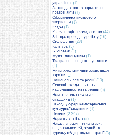
управління
(1)
Законодавство та нормативно-
правові акти
(1)
Оформлення письмового
звернення
(1)
(1)
Кадри
(44)
Консультації з громадськістю
(16)
Звіт про проведену роботу
(28)
Оголошення
(3)
Культура
(1)
Бібліотеки
(1)
Музеї. Заповідники
Театрально-концертні установи
(1)
Митці Хмельниччини захисникам
України
(1)
(10)
Національності та релігії
Основні заходи з питань
національностей та релігій
(5)
Нематеріальна культурна
(1)
спадщина
Заходи у сфері нематеріальної
культурної спадщини
(1)
(2 397)
Новини
(5)
Нормативна база
Накази управління культури,
національностей, релігій та
туризму облдержадміністрації
(3)