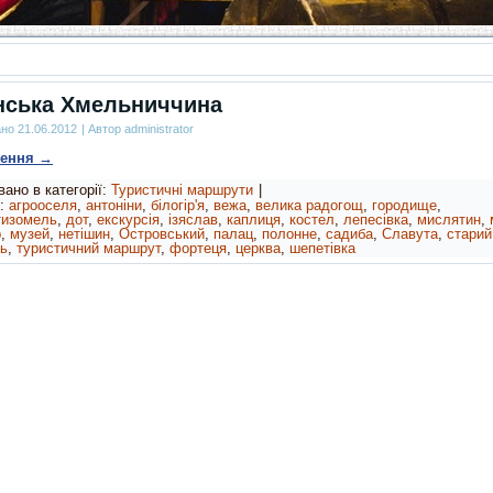
нська Хмельниччина
ано
21.06.2012
|
Автор
administrator
ження
→
ано в категорії:
Туристичні маршрути
|
:
агрооселя
,
антоніни
,
білогір'я
,
вежа
,
велика радогощ
,
городище
,
тизомель
,
дот
,
екскурсія
,
ізяслав
,
каплиця
,
костел
,
лепесівка
,
мислятин
,
р
,
музей
,
нетішин
,
Островський
,
палац
,
полонне
,
садиба
,
Славута
,
старий
ь
,
туристичний маршрут
,
фортеця
,
церква
,
шепетівка