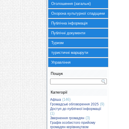
Оголошення (загальні)
Охорона культурної спадщини
Публічна інформація
Публічні документи
Туризм
туристичні маршрути
Управління
Пошук
Категорії
(146)
Афіша
(9)
Громадські обговорення 2025
Доступ до публічної інформації
(1)
(3)
Звернення громадян
Графік особистого прийому
громадян керівництвом