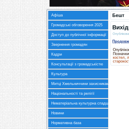
Афіша
Бешт
Громадські обговорення 2025
Вихід
Опубліков
Доступ до публічної інформації
Продов
Звернення громадян
Опубліков
Позначки
Кадри
костел
,
л
старокос
Консультації з громадськістю
Культура
Митці Хмельниччини захисникам України
Національності та релігії
Нематеріальна культурна спадщина
Новини
Нормативна база