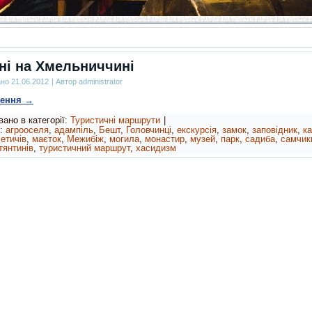
ні на Хмельниччині
ано
21.06.2012
|
Автор
administrator
ження
→
ано в категорії:
Туристичні маршрути
|
:
агрооселя
,
адампіль
,
Бешт
,
Головчинці
,
екскурсія
,
замок
,
заповідник
,
к
етичів
,
маєток
,
Межибіж
,
могила
,
монастир
,
музей
,
парк
,
садиба
,
самчик
тянтинів
,
туристичний маршрут
,
хасидизм