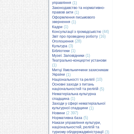
управління
(1)
Законодавство та нормативно-
правові акти
(1)
Оформлення письмового
звернення
(1)
(1)
Кадри
(44)
Консультації з громадськістю
(16)
Звіт про проведену роботу
(28)
Оголошення
(3)
Культура
(1)
Бібліотеки
(1)
Музеї. Заповідники
Театрально-концертні установи
(1)
Митці Хмельниччини захисникам
України
(1)
(10)
Національності та релігії
Основні заходи з питань
національностей та релігій
(5)
Нематеріальна культурна
(1)
спадщина
Заходи у сфері нематеріальної
культурної спадщини
(1)
(2 397)
Новини
(5)
Нормативна база
Накази управління культури,
національностей, релігій та
туризму облдержадміністрації
(3)