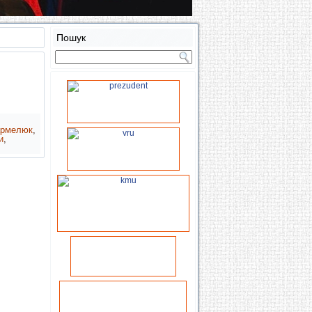
Пошук
армелюк
,
и
,