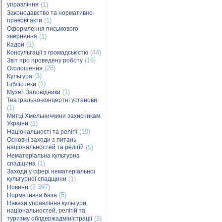
управління
(1)
Законодавство та нормативно-
правові акти
(1)
Оформлення письмового
звернення
(1)
(1)
Кадри
(44)
Консультації з громадськістю
(16)
Звіт про проведену роботу
(28)
Оголошення
(3)
Культура
(1)
Бібліотеки
(1)
Музеї. Заповідники
Театрально-концертні установи
(1)
Митці Хмельниччини захисникам
України
(1)
(10)
Національності та релігії
Основні заходи з питань
національностей та релігій
(5)
Нематеріальна культурна
(1)
спадщина
Заходи у сфері нематеріальної
культурної спадщини
(1)
(2 397)
Новини
(5)
Нормативна база
Накази управління культури,
національностей, релігій та
туризму облдержадміністрації
(3)