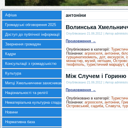
Афіша
антоніни
Громадські обговорення 2025
Волинська Хмельнич
Опубліковано
21.06.2012
|
Автор
administr
Доступ до публічної інформації
Продовження
→
Звернення громадян
Опубліковано в категорії:
Туристич
Позначки:
агрооселя
,
антоніни
,
біло
Кадри
гурщинатизомель
,
дот
,
екскурсія
,
і
монастир
,
музей
,
нетішин
,
Островс
Консультації з громадськістю
теофіполь
,
туристичний маршрут
,
Культура
Між Случем і Гориню
Опубліковано
21.06.2012
|
Автор
administr
Митці Хмельниччини захисникам України
Продовження
→
Національності та релігії
Опубліковано в категорії:
Туристич
Позначки:
агрооселя
,
антоніни
,
Гри
Нематеріальна культурна спадщина
Островський
,
садиба
,
Славута
,
ту
Новини
Нормативна база