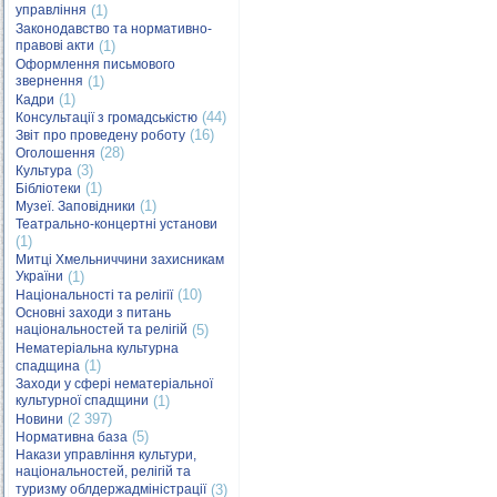
управління
(1)
Законодавство та нормативно-
правові акти
(1)
Оформлення письмового
звернення
(1)
(1)
Кадри
(44)
Консультації з громадськістю
(16)
Звіт про проведену роботу
(28)
Оголошення
(3)
Культура
(1)
Бібліотеки
(1)
Музеї. Заповідники
Театрально-концертні установи
(1)
Митці Хмельниччини захисникам
України
(1)
(10)
Національності та релігії
Основні заходи з питань
національностей та релігій
(5)
Нематеріальна культурна
(1)
спадщина
Заходи у сфері нематеріальної
культурної спадщини
(1)
(2 397)
Новини
(5)
Нормативна база
Накази управління культури,
національностей, релігій та
туризму облдержадміністрації
(3)