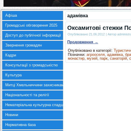
Афіша
адамівка
Громадські обговорення 2025
Оксамитові стежки П
Опубліковано
21.06.2012
|
Автор
administr
Доступ до публічної інформації
Продовження
→
Звернення громадян
Опубліковано в категорії:
Туристич
Позначки:
агрооселя
,
адамівка
,
бр
Кадри
монастир
,
музей
,
парк
,
санаторій
,
Консультації з громадськістю
Культура
Митці Хмельниччини захисникам України
Національності та релігії
Нематеріальна культурна спадщина
Новини
Нормативна база