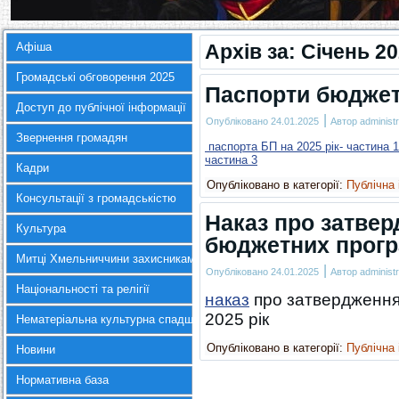
Афіша
Архів за:
Січень 2
Громадські обговорення 2025
Паспорти бюджетн
Доступ до публічної інформації
|
Опубліковано
24.01.2025
Автор
administr
Звернення громадян
паспорта БП на 2025 рік- частина 1
частина 3
Кадри
Опубліковано в категорії:
Публічна
Консультації з громадськістю
Наказ про затвер
Культура
бюджетних програ
Митці Хмельниччини захисникам України
|
Опубліковано
24.01.2025
Автор
administr
Національності та релігії
наказ
про затвердження
2025 рік
Нематеріальна культурна спадщина
Опубліковано в категорії:
Публічна
Новини
Нормативна база