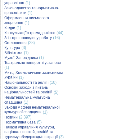
управління
(1)
Законодавство та нормативно-
правові акти
(1)
Оформлення письмового
звернення
(1)
(1)
Кадри
(44)
Консультації з громадськістю
(16)
Звіт про проведену роботу
(28)
Оголошення
(3)
Культура
(1)
Бібліотеки
(1)
Музеї. Заповідники
Театрально-концертні установи
(1)
Митці Хмельниччини захисникам
України
(1)
(10)
Національності та релігії
Основні заходи з питань
національностей та релігій
(5)
Нематеріальна культурна
(1)
спадщина
Заходи у сфері нематеріальної
культурної спадщини
(1)
(2 397)
Новини
(5)
Нормативна база
Накази управління культури,
національностей, релігій та
туризму облдержадміністрації
(3)