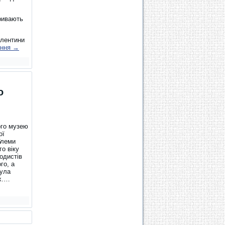
кривають
алентини
ення
→
о
ого музею
ої
блеми
о віку
одистів
го, а
була
ах.…