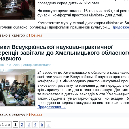
проведено серед дитячих бібліотек.
На конкурс представлено 16 творчих робіт, які роз
сучасні, комфортні простори бібліотек для дітей.
Компетентне журі у складі директорки бібліотеки В
 голови обласної організації профспілки працівників культури…
Продовж
ано в категорії:
Новини
ики Всеукраїнської науково-практичної
ренції завітали до Хмельницького обласног
навчого
ано
27.09.2019
|
Автор
administrator
24 вересня до Хмельницького обласного краєзнавч
завітали учасники Всеукраїнської науково-практичн
конференції з міжнародною участю «Актуальні про
виховання, розвитку та навчання дітей передшільног
крізь призму освіти для сталого розвитку». Для мет
та вихователів дитячих закладів міста Хмельницько
також студентів гуманітарно-педагогічної академії 
проведена оглядова екскурсія по виставкових зал
Продовження
→
ано в категорії:
Новини
 1 з 5
1
2
3
4
5
»