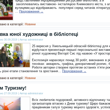
представленими інформаційними ресурсами бібліотеки, а й
захоплювались виставкою- інсталяцією Книжкового міста, з а
вулицями,що відображають популярні серед читачів літератур
…
Продовження
→
ано в категорії:
Новини
вка юної художниці в бібліотеці
ано
30.09.2019
|
Автор
administrator
25 вересня у Хмельницькій обласній бібліотеці для
відбулася презентація першої персональної виставк
річної художниці Вікторії Сис під назвою «У простор
Експозиція нараховує понад 30 робіт, виконаних в р
техніках: акварель, графіка, декоративний розпис, б
Роботи авторки створені протягом останніх п’яти рок
ь різні етапи становлення та зростання…
Продовження
→
ано в категорії:
Новини
м Туризму!
ано
27.09.2019
|
Автор
administrator
Всіх любителів подорожей, активного відпочинку та
організаторів вітаємо з Днем туризму! Щиро бажає
працівникам галузі туризму міцного здоров’я, успіхі