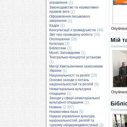
управління
(1)
Законодавство та нормативно-
правові акти
(1)
Оформлення письмового
звернення
(1)
(1)
Кадри
Опубліков
(44)
Консультації з громадськістю
(16)
Звіт про проведену роботу
(28)
Мій т
Оголошення
(3)
Культура
Опубліков
(1)
Бібліотеки
(1)
Музеї. Заповідники
Театрально-концертні установи
(1)
Митці Хмельниччини захисникам
України
(1)
(10)
Національності та релігії
Основні заходи з питань
національностей та релігій
(5)
Нематеріальна культурна
Опубліков
(1)
спадщина
Заходи у сфері нематеріальної
культурної спадщини
(1)
Біблі
(2 397)
Новини
Опубліков
(5)
Нормативна база
Накази управління культури,
національностей, релігій та
туризму облдержадміністрації
(3)