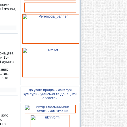
леями і
ні жанри,
 юнацтва
и 13-
і думок».
ізних
атик.
ів та
До уваги працівників галузі
культури Луганської та Донецької
областей
 його
мо
в та