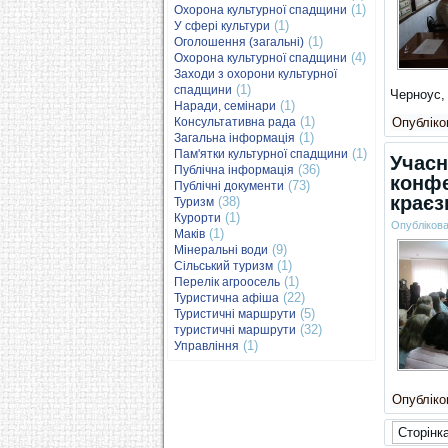
(1)
Охорона культурної спадщини
(1)
У сфері культури
(1)
Оголошення (загальні)
(4)
Охорона культурної спадщини
Заходи з охорони культурної
(1)
спадщини
Черноус,
(1)
Наради, семінари
(1)
Консультативна рада
Опубліков
(1)
Загальна інформація
(1)
Пам'ятки культурної спадщини
Учасн
(36)
Публічна інформація
конфе
(73)
Публічні документи
краєз
(38)
Туризм
(1)
Курорти
Опубліков
(1)
Маків
(9)
Мінеральні води
(1)
Сільський туризм
(1)
Перелік агроосель
(22)
Туристична афіша
(5)
Туристичні маршрути
(32)
туристичні маршрути
(1)
Управління
Опубліков
Сторінка