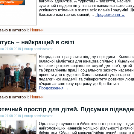
вагомих здобутків. А туристам – завзяття, наснаги, 
зустрічей і відкриттів у пізнанні навколишнього світ
успішного втілення в життя всіх планів і задумів! Щ
бажаємо вам гарних емоцій,…
Продовження
→
ано в категорії:
Новини
атусь – найкращий в світі
ано
27.09.2019
|
Автор
administrator
Нещодавно працівники відділу періодики Хмельни
обласної бібліотеки для юнацтва спільно з Хмельн
міським центром соціальних служб для сім’ї, дітей 
та Управлінням праці і соціального захисту населен
провели для студентів Хмельницької гуманітарно –
педагогічної академії та Університету розвитку люд
«Україна» святкову програму до Дня батька –…
Продовження
→
ано в категорії:
Новини
отечний простір для дітей. Підсумки підведе
ано
27.09.2019
|
Автор
administrator
Організація сучасного бібліотечного простору – оди
найголовніших чинників успішної діяльності дитячої
бібліотеки. Обласний конкурс“Бібліотечний простір д