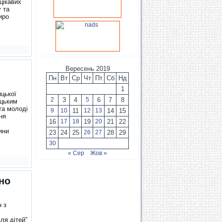
цікавих
у та
иро
Вересень 2019
Пн
Вт
Ср
Чт
Пт
Сб
Нд
1
цької
2
3
4
5
6
7
8
ицьким
та молоді
9
10
11
12
13
14
15
ня
16
17
18
19
20
21
22
ини
23
24
25
26
27
28
29
30
« Сер
Жов »
но
н з
ля дітей”