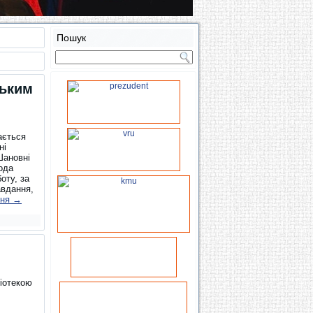
Пошук
ським
ається
ні
Шановні
ода
оту, за
авдання,
ння
→
іотекою