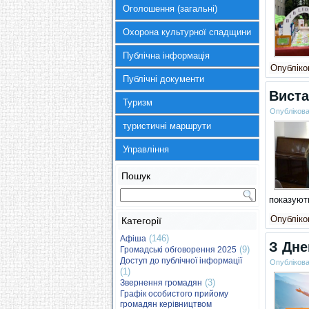
Оголошення (загальні)
Охорона культурної спадщини
Публічна інформація
Опубліков
Публічні документи
Виста
Туризм
Опубліков
туристичні маршрути
Управління
Пошук
показуют
Опубліков
Категорії
(146)
Афіша
З Дне
(9)
Громадські обговорення 2025
Доступ до публічної інформації
Опубліков
(1)
(3)
Звернення громадян
Графік особистого прийому
громадян керівництвом