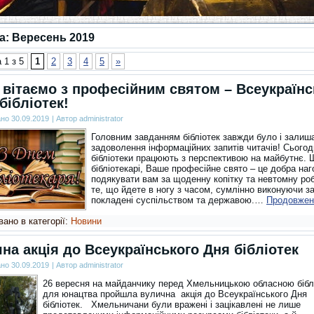
за:
Вересень 2019
 1 з 5
1
2
3
4
5
»
вітаємо з професійним святом – Всеукраїн
бібліотек!
ано
30.09.2019
|
Автор
administrator
Головним завданням бібліотек завжди було і залиш
задоволення інформаційних запитів читачів! Сьогод
бібліотеки працюють з перспективою на майбутнє. 
бібліотекарі, Ваше професійне свято – це добра наг
подякувати вам за щоденну копітку та невтомну роб
те, що йдете в ногу з часом, сумлінно виконуючи з
покладені суспільством та державою.…
Продовже
ано в категорії:
Новини
на акція до Всеукраїнського Дня бібліотек
ано
30.09.2019
|
Автор
administrator
26 вересня на майданчику перед Хмельницькою обласною бібл
для юнацтва пройшла вулична акція до Всеукраїнського Дня
бібліотек. Хмельничани були вражені і зацікавлені не лише