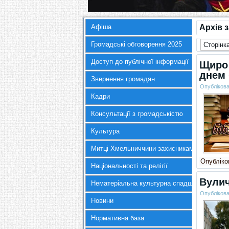
Афіша
Архів 
Громадські обговорення 2025
Сторінка
Доступ до публічної інформації
Щиро 
днем 
Звернення громадян
Опубліков
Кадри
Консультації з громадськістю
Культура
Митці Хмельниччини захисникам України
Опубліков
Національності та релігії
Вулич
Нематеріальна культурна спадщина
Опубліков
Новини
Нормативна база