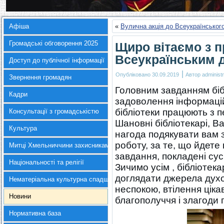
Афіша
«
Вулична акція до Всеукраїнського
Громадські обговорення 2025
Щиро вітаємо з 
Всеукраїнським д
Доступ до публічної інформації
|
Опубліковано
30.09.2019
Автор
administr
Звернення громадян
Головним завданням біб
Кадри
задоволення інформацій
бібліотеки працюють з 
Консультації з громадськістю
Шановні бібліотекарі, 
Культура
нагода подякувати вам 
роботу, за те, що йдете
Митці Хмельниччини захисникам України
завдання, покладені су
Національності та релігії
Зичимо усім , бібліоте
доглядати джерела духов
Нематеріальна культурна спадщина
неспокою, втілення ціка
Новини
благополуччя і злагоди
Нормативна база