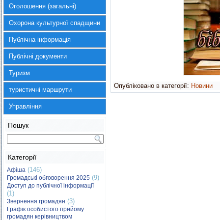
Оголошення (загальні)
Охорона культурної спадщини
Публічна інформація
Публічні документи
Туризм
Опубліковано в категорії:
Новини
туристичні маршрути
Управління
Пошук
Категорії
(146)
Афіша
(9)
Громадські обговорення 2025
Доступ до публічної інформації
(1)
(3)
Звернення громадян
Графік особистого прийому
громадян керівництвом