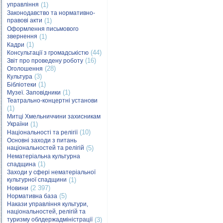
управління
(1)
Законодавство та нормативно-
правові акти
(1)
Оформлення письмового
звернення
(1)
(1)
Кадри
(44)
Консультації з громадськістю
(16)
Звіт про проведену роботу
(28)
Оголошення
(3)
Культура
(1)
Бібліотеки
(1)
Музеї. Заповідники
Театрально-концертні установи
(1)
Митці Хмельниччини захисникам
України
(1)
(10)
Національності та релігії
Основні заходи з питань
національностей та релігій
(5)
Нематеріальна культурна
(1)
спадщина
Заходи у сфері нематеріальної
культурної спадщини
(1)
(2 397)
Новини
(5)
Нормативна база
Накази управління культури,
національностей, релігій та
туризму облдержадміністрації
(3)