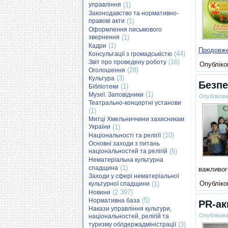
управління
(1)
Законодавство та нормативно-
правові акти
(1)
Оформлення письмового
звернення
(1)
(1)
Кадри
Продовж
(44)
Консультації з громадськістю
(16)
Звіт про проведену роботу
Опубліков
(28)
Оголошення
(3)
Культура
Безпе
(1)
Бібліотеки
(1)
Музеї. Заповідники
Опубліков
Театрально-концертні установи
(1)
Митці Хмельниччини захисникам
України
(1)
(10)
Національності та релігії
Основні заходи з питань
національностей та релігій
(5)
Нематеріальна культурна
(1)
спадщина
важливог
Заходи у сфері нематеріальної
Опубліков
культурної спадщини
(1)
(2 397)
Новини
(5)
Нормативна база
PR-ак
Накази управління культури,
Опубліков
національностей, релігій та
туризму облдержадміністрації
(3)