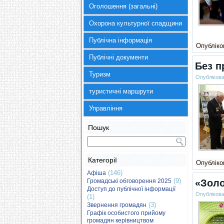
Оголошення (загальні)
Охорона культурної спадщини
Публічна інформація
Опубліков
Публічні документи
Без п
Туризм
Опубліков
туристичні маршрути
Управління
Пошук
Категорії
Опубліков
(146)
Афіша
(9)
Громадські обговорення 2025
«Золо
Доступ до публічної інформації
Опубліков
(1)
(3)
Звернення громадян
Графік особистого прийому
громадян керівництвом