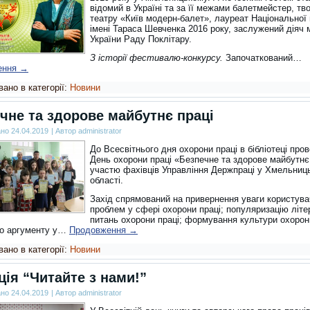
відомий в Україні та за її межами балетмейстер, тв
театру «Київ модерн-балет», лауреат Національної 
імені Тараса Шевченка 2016 року, заслужений діяч 
України Раду Поклітару.
З історії фестивалю-конкурсу.
Започаткований…
ення
→
ано в категорії:
Новини
чне та здорове майбутнє праці
ано
24.04.2019
|
Автор
administrator
До Всесвітнього дня охорони праці в бібліотеці про
День охорони праці «Безпечне та здорове майбутнє 
участю фахівців Управління Держпраці у Хмельниць
області.
Захід спрямований на привернення уваги користува
проблем у сфері охорони праці; популяризацію літе
питань охорони праці; формування культури охорони
о аргументу у…
Продовження
→
ано в категорії:
Новини
ція “Читайте з нами!”
ано
24.04.2019
|
Автор
administrator