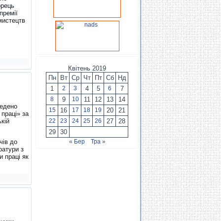
орець
премії
мистецтв
Квітень 2019
Пн
Вт
Ср
Чт
Пт
Сб
Нд
1
2
3
4
5
6
7
8
9
10
11
12
13
14
ведено
15
16
17
18
19
20
21
праці» за
кій
22
23
24
25
26
27
28
29
30
чів до
« Бер
Тра »
ратури з
 праці як