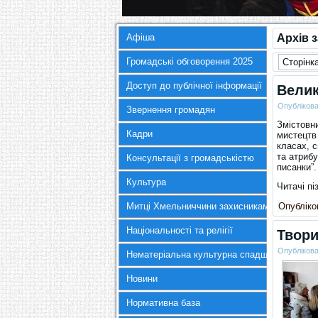
Афіша
Архів 
Громадські обговорення 2025
Сторінка
Доступ до публічної інформації
Велик
Опубліков
Звернення громадян
Змістовни
Кадри
мистецтв
класах, с
та атриб
Консультації з громадськістю
писанки”.
Культура
Читачі п
Митці Хмельниччини захисникам України
Опубліков
Національності та релігії
Твори
Опубліков
Нематеріальна культурна спадщина
Новини
Нормативна база