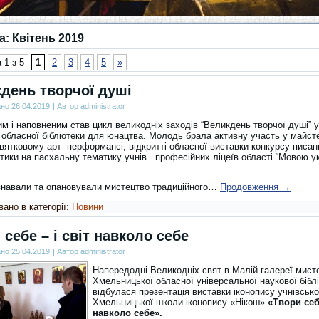
за:
Квітень 2019
 1 з 5
1
2
3
4
5
»
день творчої душі
ано
26.04.2019
|
Автор
administrator
м і наповненим став цикл великодніх заходів “Великдень творчої душі” у 
 обласної бібліотеки для юнацтва. Молодь брала активну участь у майст
вятковому арт- перформансі, відкритті обласної виставки-конкурсу писа
утики на пасхальну тематику учнів професійних ліцеїв області “Мовою ук
ізнавали та опановували мистецтво традиційного…
Продовження
→
ано в категорії:
Новини
 себе – і світ навколо себе
ано
25.04.2019
|
Автор
administrator
Напередодні Великодніх свят в Малій галереї мист
Хмельницької обласної універсальної наукової бібл
відбулася презентація виставки іконопису учнівсько
Хмельницької школи іконопису «Нікош»
«Твори себе
навколо себе».