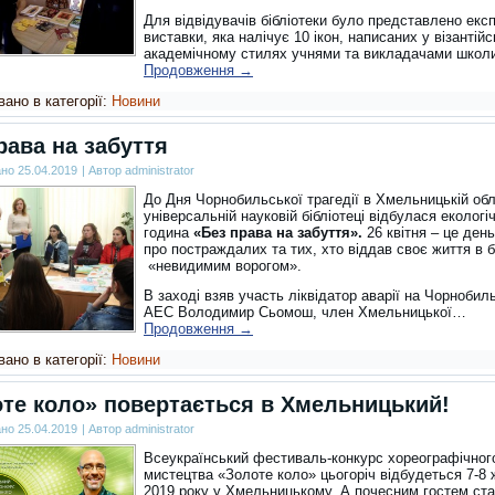
Для відвідувачів бібліотеки було представлено екс
виставки, яка налічує 10 ікон, написаних у візантій
академічному стилях учнями та викладачами школ
Продовження
→
ано в категорії:
Новини
рава на забуття
ано
25.04.2019
|
Автор
administrator
До Дня Чорнобильської трагедії в Хмельницькій обл
універсальній науковій бібліотеці відбулася екологі
година
«Без права на забуття».
26 квітня – це день
про постраждалих та тих, хто віддав своє життя в б
«невидимим ворогом».
В заході взяв участь ліквідатор аварії на Чорнобил
АЕС Володимир Сьомош, член Хмельницької…
Продовження
→
ано в категорії:
Новини
те коло» повертається в Хмельницький!
ано
25.04.2019
|
Автор
administrator
Всеукраїнський фестиваль-конкурс хореографічног
мистецтва «Золоте коло» цьогоріч відбудеться 7-8
2019 року у Хмельницькому. А почесним гостем ст