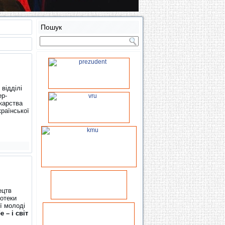
Пошук
відділі
ер-
нкарства
раїнської
ецтв
іотеки
ї молоді
 – і світ