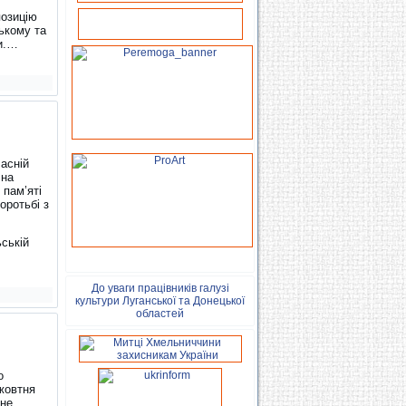
позицію
ському та
и.…
асній
чна
 пам’яті
оротьбі з
ьській
До уваги працівників галузі
культури Луганської та Донецької
областей
о
 жовтня
ане