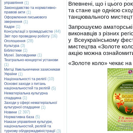
управління
(1)
Впевнені, що і цього рок
Законодавство та нормативно-
та стане ще однією схо
правові акти
(1)
танцювального мистецт
Оформлення письмового
звернення
(1)
Запрошуємо аматорські 
(1)
Кадри
(44)
Консультації з громадськістю
виконавців з різних регі
(16)
Звіт про проведену роботу
у Всеукраїнському фест
(28)
Оголошення
(3)
мистецтва «Золоте кол
Культура
(1)
Бібліотеки
акцію можна ознайомитис
(1)
Музеї. Заповідники
Театрально-концертні установи
«Золоте коло» чекає на 
(1)
Митці Хмельниччини захисникам
України
(1)
(10)
Національності та релігії
Основні заходи з питань
національностей та релігій
(5)
Нематеріальна культурна
(1)
спадщина
Заходи у сфері нематеріальної
культурної спадщини
(1)
(2 397)
Новини
(5)
Нормативна база
Накази управління культури,
національностей, релігій та
туризму облдержадміністрації
(3)