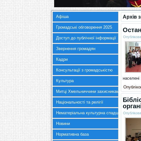
Афіша
Архів 
Громадські обговорення 2025
Оста
Опубліков
Доступ до публічної інформації
Звернення громадян
Кадри
Консультації з громадськістю
населені
Культура
Опубліков
Митці Хмельниччини захисникам України
Біблі
Національності та релігії
орган
Нематеріальна культурна спадщина
Опубліков
Новини
Нормативна база