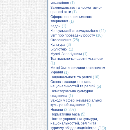
управління
(1)
Законодавство та нормативно-
правові акти
(1)
Оформлення письмового
звернення
(1)
(1)
Кадри
(44)
Консультації з громадськістю
(16)
Звіт про проведену роботу
(28)
Оголошення
(3)
Культура
(1)
Бібліотеки
(1)
Музеї. Заповідники
Театрально-концертні установи
(1)
Митці Хмельниччини захисникам
України
(1)
(10)
Національності та релігії
Основні заходи з питань
національностей та релігій
(5)
Нематеріальна культурна
(1)
спадщина
Заходи у сфері нематеріальної
культурної спадщини
(1)
(2 397)
Новини
(5)
Нормативна база
Накази управління культури,
національностей, релігій та
туризму облдержадміністрації
(3)