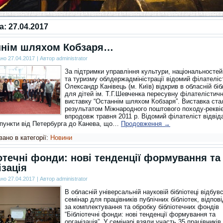
за:
27.04.2017
ннім шляхом Кобзаря…
ано
27.04.2017
|
Автор
administrator
За підтримки управління культури, національностей,
та туризму облдержадміністрації відомий філателіс
Олександр Канівець (м. Київ) відкрив в обласній біб
для дітей ім. Т.Г.Шевченка пересувну філателістич
виставку “Останнім шляхом Кобзаря”. Виставка ста
результатом Міжнародного поштового походу-рекві
впродовж травня 2011 р. Відомий філателіст відвіда
 пункти від Петербурга до Канева, що…
Продовження
→
ано в категорії:
Новини
отечні фонди: нові тенденції формування та
ізація
ано
27.04.2017
|
Автор
administrator
В обласній універсальній науковій бібліотеці відбув
семінар для працівників публічних бібліотек, відпов
за комплектування та обробку бібліотечних фондів
“Бібліотечні фонди: нові тенденції формування та
організація”. У семінарі взяли участь 35 працівників