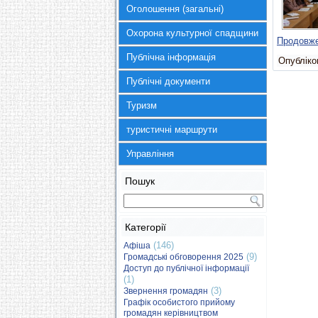
Оголошення (загальні)
Охорона культурної спадщини
Продовж
Публічна інформація
Опубліков
Публічні документи
Туризм
туристичні маршрути
Управління
Пошук
Категорії
(146)
Афіша
(9)
Громадські обговорення 2025
Доступ до публічної інформації
(1)
(3)
Звернення громадян
Графік особистого прийому
громадян керівництвом