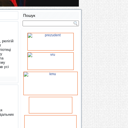
Пошук
 релігій
т
ліотеці
ну
ла
єму
в усі
ся
ідальних