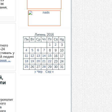
так
ання,
Липень 2016
Пн
Вт
Ср
Чт
Пт
Сб
Нд
1
2
3
тного
-24
4
5
6
7
8
9
10
стиваль у
11
12
13
14
15
16
17
ій людині
ення
→
18
19
20
21
22
23
24
25
26
27
28
29
30
31
« Чер
Сер »
й,
или
итрополит
кого
а
кого