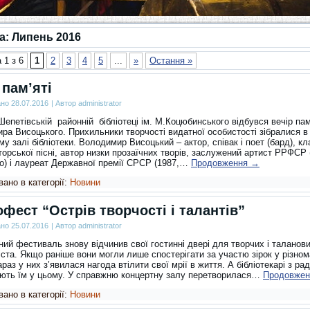
за:
Липень 2016
 1 з 6
1
2
3
4
5
...
»
Остання »
 пам’яті
ано
28.07.2016
|
Автор
administrator
епетівській районній бібліотеці ім. М.Коцюбинського відбувся вечір пам
ра Висоцького. Прихильники творчості видатної особистості зібралися в
у залі бібліотеки.
Володимир Висоцький – актор, співак і поет (бард), кл
орської пісні, автор низки прозаїчних творів, заслужений артист РРФСР 
о) і лауреат Державної премії СРСР (1987,…
Продовження
→
ано в категорії:
Новини
офест “Острів творчості і талантів”
ано
25.07.2016
|
Автор
administrator
ний фестиваль знову відчинив свої гостинні двері для творчих і таланови
ста. Якщо раніше вони могли лише спостерігати за участю зірок у різном
араз у них з’явилася нагода втілити свої мрії в життя. А бібліотекарі з ра
ють їм у цьому. У справжню концертну залу перетворилася…
Продовже
ано в категорії:
Новини