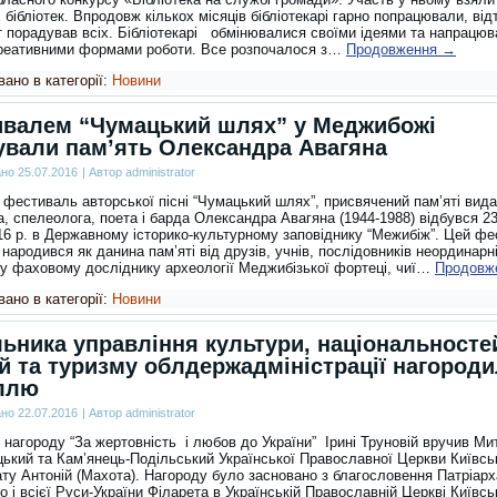
 бібліотек. Впродовж кількох місяців бібліотекарі гарно попрацювали, від
т порадував всіх. Бібліотекарі обмінювалися своїми ідеями та напрацюв
реативними формами роботи. Все розпочалося з…
Продовження
→
ано в категорії:
Новини
валем “Чумацький шлях” у Меджибожі
вали пам’ять Олександра Авагяна
ано
25.07.2016
|
Автор
administrator
 фестиваль авторської пісні “Чумацький шлях”, присвячений пам’яті вида
, спелеолога, поета і барда Олександра Авагяна (1944-1988) відбувся 23
16 р. в Державному історико-культурному заповіднику “Межибіж”. Цей фе
 народився як данина пам’яті від друзів, учнів, послідовників неординарн
у фаховому досліднику археології Меджибізької фортеці, чиї…
Продовж
ано в категорії:
Новини
ьника управління культури, національносте
ій та туризму облдержадміністрації нагород
ллю
ано
22.07.2016
|
Автор
administrator
 нагороду “За жертовність і любов до України” Ірині Труновій вручив М
ький та Кам’янець-Подільський Української Православної Церкви Київсь
ату Антоній (Махота). Нагороду було засновано з благословення Патріарх
о і всієї Руси-України Філарета в Українській Православній Церкві Київсь