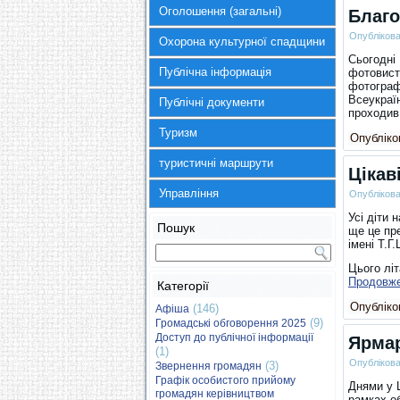
Оголошення (загальні)
Благо
Опубліков
Охорона культурної спадщини
Сьогодні
Публічна інформація
фотовист
фотографі
Всеукраї
Публічні документи
проходив
Туризм
Опубліков
туристичні маршрути
Цікав
Управління
Опубліков
Усі діти 
Пошук
ще це пр
імені Т.Г
Цього літ
Продовж
Категорії
Опубліков
(146)
Афіша
(9)
Громадські обговорення 2025
Доступ до публічної інформації
Ярмар
(1)
Опубліков
(3)
Звернення громадян
Графік особистого прийому
Днями у Ш
громадян керівництвом
рамках об