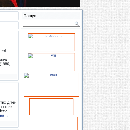
Пошук
’яті
асик
(1986,
тих дітей
анітних
дістю
ння
→