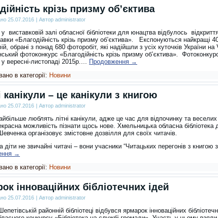
дійність крізь призму об’єктива
ано
25.07.2016
|
Автор
administrator
 у виставковій залі обласної бібліотеки для юнацтва відбулось відкритт
авки «Благодійність крізь призму об’єктива». Експонуються найкращі 4
й, обрані з понад 680 фоторобіт, які на­дійшли з усіх куточків України на 
нський фотоконкурс «Благодійність крізь призму об’єктива».
Фотоконкур
 у вересні-листопаді 2015р.…
Продовження
→
ано в категорії:
Новини
і канікули – це канікули з книгою
ано
25.07.2016
|
Автор
administrator
найбільше люблять літні канікули, адже це час для відпочинку та веселих 
екрасна можливість пізнати щось нове. Хмельницька обласна бібліотека 
.Шевченка організовує змістовне дозвілля для своїх читачів.
а діти не звичайні читачі – вони учасники “Читацьких перегонів з книгою
ення
→
ано в категорії:
Новини
ок інноваційних бібліотечних ідей
ано
25.07.2016
|
Автор
administrator
епетівській районній бібліотеці відбувся ярмарок інноваційних бібліотечн
ласного конкурсу «Бібліотека на службі громади». Участь у ньому взяли