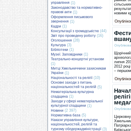
управління
(1)
сільських
Законодавство та нормативно-
результа
правові акти
(1)
новими к
Оформлення письмового
Опубліков
звернення
(1)
(1)
Кадри
(44)
Консультації з громадськістю
Фести
(16)
Звіт про проведену роботу
вшану
(28)
Оголошення
(3)
Культура
Опубліков
(1)
Бібліотеки
Щорічний
(1)
Музеї. Заповідники
археолога
Театрально-концертні установи
липня 20
(1)
2012 році
Митці Хмельниччини захисникам
– першом
України
(1)
(10)
Національності та релігії
Опубліков
Основні заходи з питань
національностей та релігій
(5)
Начал
Нематеріальна культурна
реліг
(1)
спадщина
Заходи у сфері нематеріальної
меда
культурної спадщини
(1)
Опубліков
(2 397)
Новини
(5)
Нормативна база
Церковну
Накази управління культури,
Хмельниц
національностей, релігій та
Патріарх
туризму облдержадміністрації
(3)
Київськог