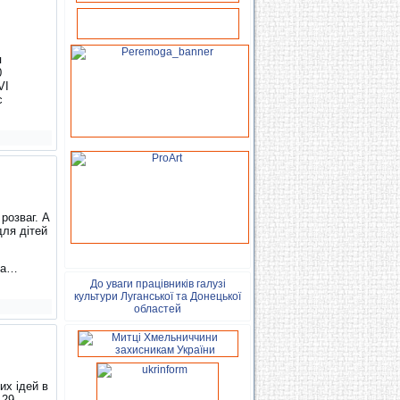
я
0
VI
с
розваг. А
для дітей
 за…
До уваги працівників галузі
культури Луганської та Донецької
областей
их ідей в
 29