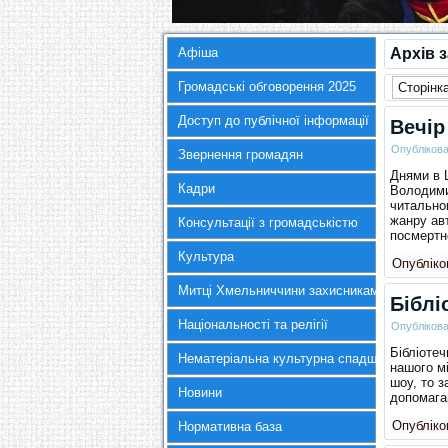
Афіша
Архів 
Громадські обговорення 2025
Сторінка
Доступ до публічної інформації
Вечір
Опубліков
Звернення громадян
Днями в Ш
Кадри
Володими
читальном
жанру авт
Консультації з громадськістю
посмертн
Культура
Опубліков
Митці Хмельниччини захисникам України
Біблі
Національності та релігії
Опубліков
Бібліотеч
Нематеріальна культурна спадщина
нашого мі
шоу, то з
Новини
допомага
Опубліков
Нормативна база