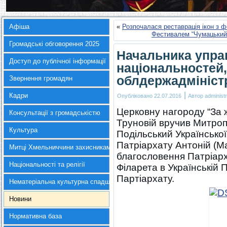
Афіша
«
Розпочалася реставрація ікон з ф
Фестивалем “Чумацький
Громадські обговорення 2025
Начальника упра
Доступ до публічної інформації
національностей,
облдержадмініст
Звернення громадян
|
Кадри
Опубліковано
22.07.2016
Автор
administr
Церковну нагороду “За ж
Консультації з громадськістю
Труновій вручив Митроп
Культура
Подільський Українсько
Патріархату Антоній (М
Митці Хмельниччини захисникам України
благословення Патріарха
Національності та релігії
Філарета в Українській 
Партіархату.
Нематеріальна культурна спадщина
Новини
Нормативна база