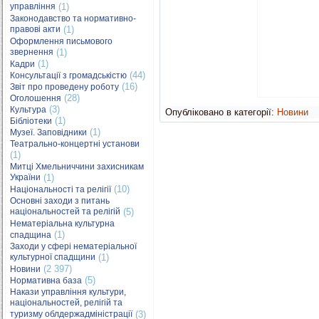
управління
(1)
Законодавство та нормативно-
правові акти
(1)
Оформлення письмового
звернення
(1)
(1)
Кадри
(44)
Консультації з громадськістю
(16)
Звіт про проведену роботу
(28)
Оголошення
(3)
Культура
Опубліковано в категорії:
Новини
(1)
Бібліотеки
(1)
Музеї. Заповідники
Театрально-концертні установи
(1)
Митці Хмельниччини захисникам
України
(1)
(10)
Національності та релігії
Основні заходи з питань
національностей та релігій
(5)
Нематеріальна культурна
(1)
спадщина
Заходи у сфері нематеріальної
культурної спадщини
(1)
(2 397)
Новини
(5)
Нормативна база
Накази управління культури,
національностей, релігій та
туризму облдержадміністрації
(3)