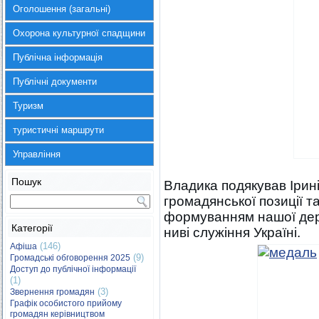
Оголошення (загальні)
Охорона культурної спадщини
Публічна інформація
Публічні документи
Туризм
туристичні маршрути
Управління
Пошук
Владика подякував Ірині
громадянської позиції т
формуванням нашої дер
Категорії
ниві служіння Україні.
(146)
Афіша
(9)
Громадські обговорення 2025
Доступ до публічної інформації
(1)
(3)
Звернення громадян
Графік особистого прийому
громадян керівництвом