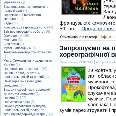
учас
управління
(1)
Украї
Законодавство та нормативно-
правові акти
(1)
Засл
Оформлення письмового
Леоно
звернення
(1)
французьких композиторів
(1)
Кадри
(44)
Консультації з громадськістю
50 грн.…
Продовження
(16)
Звіт про проведену роботу
(28)
Оголошення
Опубліковано в категорії:
Афіша
(3)
Культура
(1)
Бібліотеки
Запрошуємо на п
(1)
Музеї. Заповідники
Театрально-концертні установи
хореографічної в
(1)
Митці Хмельниччини захисникам
|
Опубліковано
23.10.2017
Автор
administr
України
(1)
(10)
Національності та релігії
29 жовтня, у
Основні заходи з питань
залі обласн
національностей та релігій
(5)
музичної ка
Нематеріальна культурна
(1)
спадщина
Прокоф’єва
Заходи у сфері нематеріальної
слухачам ві
культурної спадщини
(1)
(2 397)
Новини
музики. Пов
(5)
Нормативна база
хлопчака Пе
Накази управління культури,
зумів перехитрувати і 
національностей, релігій та
туризму облдержадміністрації
(3)