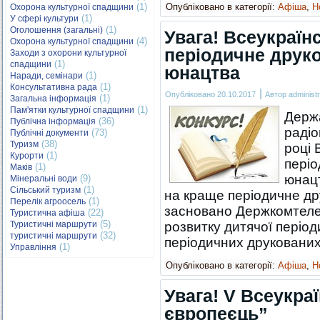
(1)
Опубліковано в категорії:
Афіша
,
Н
Охорона культурної спадщини
(1)
У сфері культури
(1)
Оголошення (загальні)
Увага! Всеукраїн
(4)
Охорона культурної спадщини
періодичне друко
Заходи з охорони культурної
(1)
спадщини
юнацтва
(1)
Наради, семінари
(1)
Консультативна рада
|
Опубліковано
20.10.2017
Автор
administr
(1)
Загальна інформація
(1)
Пам'ятки культурної спадщини
Держа
(36)
Публічна інформація
радіо
(73)
Публічні документи
(38)
Туризм
році 
(1)
Курорти
періо
(1)
Маків
юнацт
(9)
Мінеральні води
(1)
Сільський туризм
на краще періодичне др
(1)
Перелік агроосель
засновано Держкомтелер
(22)
Туристична афіша
(5)
Туристичні маршрути
розвитку дитячої період
(32)
туристичні маршрути
періодичних друкован
(1)
Управління
Опубліковано в категорії:
Афіша
,
Н
Увага! V Всеукра
європеєць”