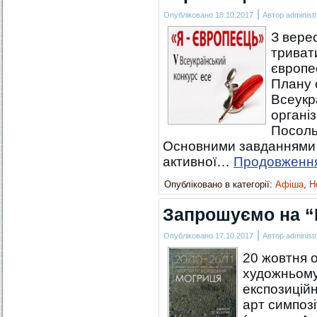
|
Опубліковано
18.10.2017
Автор
administr
З вере
триват
європе
Плану 
Всеукр
організ
Посоль
Основними завданнями Ко
активної…
Продовженн
Опубліковано в категорії:
Афіша
,
Н
Запрошуємо на “
|
Опубліковано
17.10.2017
Автор
administr
20 жовтня 
художньому 
експозицій
арт симпо