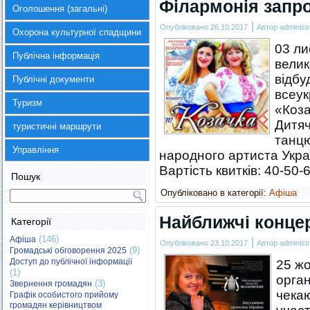
Філармонія запр
Оголошення (загальні)
|
Опубліковано
26.10.2017
Автор
administr
Охорона культурної спадщини
03 ли
Публічна інформація
велик
відбу
Публічні документи
всеук
Туризм
«Коза
Дитяч
туристичні маршрути
танцю
Управління
народного артиста Укра
Вартість квитків: 40-50
Пошук
Опубліковано в категорії:
Афіша
Найближчі концер
Категорії
(146)
Афіша
|
Опубліковано
23.10.2017
Автор
administr
(9)
Громадські обговорення 2025
Доступ до публічної інформації
25 жо
(1)
орган
(3)
Звернення громадян
чекаю
Графік особистого прийому
громадян керівництвом