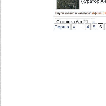
(куратор Ан
Опубліковано в категорії:
Афіша
,
Н
Сторінка 6 з 21
«
Перша
«
...
4
5
6