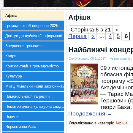
Афіша
Афіша
Громадські обговорення 2025
Сторінка 6 з 21
«
Перша
«
...
4
5
6
Доступ до публічної інформації
Звернення громадян
Найближчі концер
Кадри
|
Опубліковано
06.11.2017
Автор
administr
Консультації з громадськістю
09 листопад
обласна філ
Культура
програму «
Митці Хмельниччини захисникам України
Академічног
— Тарас Ма
Національності та релігії
Гершович (ф
твори Баха,
Нематеріальна культурна спадщина
Продовження
→
Новини
Опубліковано в категорії:
Афіша
Нормативна база