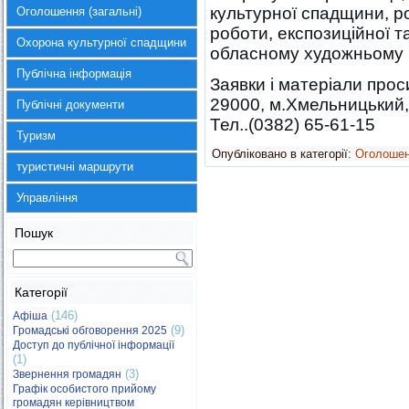
культурної спадщини, р
Оголошення (загальні)
роботи, експозиційної т
Охорона культурної спадщини
обласному художньому 
Публічна інформація
Заявки і матеріали про
29000, м.Хмельницький, 
Публічні документи
Тел..(0382) 65-61-15
Туризм
Опубліковано в категорії:
Оголоше
туристичні маршрути
Управління
Пошук
Категорії
(146)
Афіша
(9)
Громадські обговорення 2025
Доступ до публічної інформації
(1)
(3)
Звернення громадян
Графік особистого прийому
громадян керівництвом