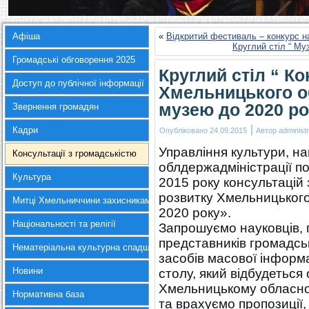
Афіша
«
Відкритий фестиваль – конкурс н
Круглий стіл “ Му
Громадські обговорення 2025
Круглий стіл “ К
Доступ до публічної інформації
Хмельницького о
музею до 2020 ро
Звернення громадян
|
Кадри
Опубліковано
24.09.2015
Автор
administr
Управління культури, на
Консультації з громадськістю
облдержадміністрації п
Культура
2015 року консультацій 
розвитку Хмельницьког
Митці Хмельниччини захисникам України
2020 року».
Національності та релігії
Запрошуємо науковців, п
представників громадськ
Нематеріальна культурна спадщина
засобів масової інформа
Новини
столу, який відбудеться
Хмельницькому обласно
Нормативна база
та врахуємо пропозиції,