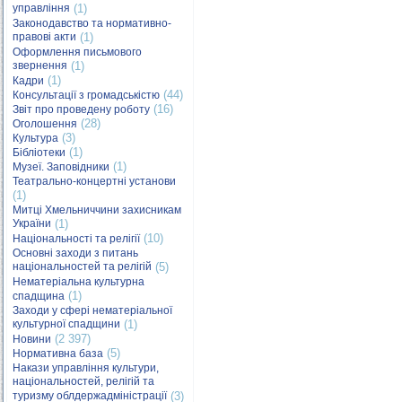
управління
(1)
Законодавство та нормативно-
правові акти
(1)
Оформлення письмового
звернення
(1)
(1)
Кадри
(44)
Консультації з громадськістю
(16)
Звіт про проведену роботу
(28)
Оголошення
(3)
Культура
(1)
Бібліотеки
(1)
Музеї. Заповідники
Театрально-концертні установи
(1)
Митці Хмельниччини захисникам
України
(1)
(10)
Національності та релігії
Основні заходи з питань
національностей та релігій
(5)
Нематеріальна культурна
(1)
спадщина
Заходи у сфері нематеріальної
культурної спадщини
(1)
(2 397)
Новини
(5)
Нормативна база
Накази управління культури,
національностей, релігій та
туризму облдержадміністрації
(3)