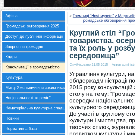
Афіша
«
Таємниці “Ночі музеїв” у Меджибі
Громадське обговорення прое
Громадські обговорення 2025
Круглий стіл “Гро
Доступ до публічної інформації
товариства, осер
та їх роль у розб
Звернення громадян
середовища”
Кадри
|
Опубліковано
21.05.2015
Автор
administr
Консультації з громадськістю
Управління культури, на
Культура
облдержадміністрації п
2015 року консультацій 
Митці Хмельниччини захисникам України
столу на тему: “Громадс
Національності та релігії
осередки національних с
культурного середовища
Нематеріальна культурна спадщина
До участі в круглому ст
Новини
культури і мистецтва, п
творчих спілок, журналіс
Нормативна база
розвитком культури і ми