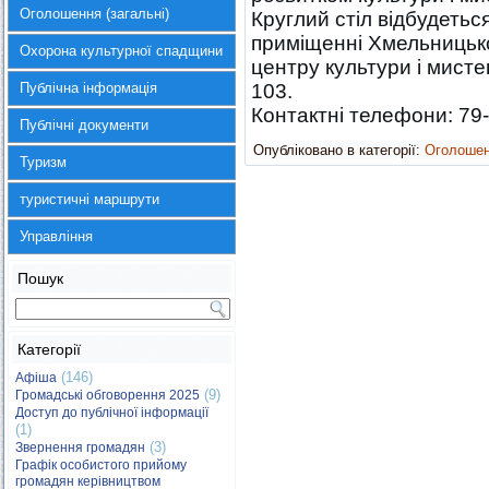
Оголошення (загальні)
Круглий стіл відбудеться
приміщенні Хмельницьк
Охорона культурної спадщини
центру культури і мист
Публічна інформація
103.
Контактні телефони: 79-
Публічні документи
Опубліковано в категорії:
Оголоше
Туризм
туристичні маршрути
Управління
Пошук
Категорії
(146)
Афіша
(9)
Громадські обговорення 2025
Доступ до публічної інформації
(1)
(3)
Звернення громадян
Графік особистого прийому
громадян керівництвом