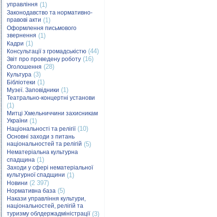
управління
(1)
Законодавство та нормативно-
правові акти
(1)
Оформлення письмового
звернення
(1)
(1)
Кадри
(44)
Консультації з громадськістю
(16)
Звіт про проведену роботу
(28)
Оголошення
(3)
Культура
(1)
Бібліотеки
(1)
Музеї. Заповідники
Театрально-концертні установи
(1)
Митці Хмельниччини захисникам
України
(1)
(10)
Національності та релігії
Основні заходи з питань
національностей та релігій
(5)
Нематеріальна культурна
(1)
спадщина
Заходи у сфері нематеріальної
культурної спадщини
(1)
(2 397)
Новини
(5)
Нормативна база
Накази управління культури,
національностей, релігій та
туризму облдержадміністрації
(3)